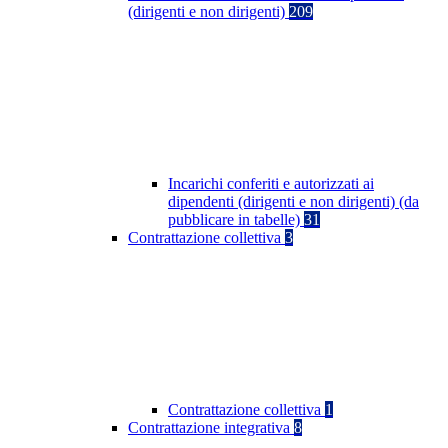
(dirigenti e non dirigenti)
209
Incarichi conferiti e autorizzati ai
dipendenti (dirigenti e non dirigenti) (da
pubblicare in tabelle)
31
Contrattazione collettiva
3
Contrattazione collettiva
1
Contrattazione integrativa
8