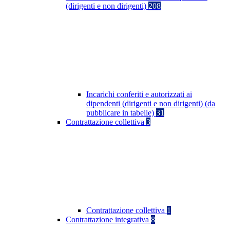
(dirigenti e non dirigenti)
208
Incarichi conferiti e autorizzati ai
dipendenti (dirigenti e non dirigenti) (da
pubblicare in tabelle)
31
Contrattazione collettiva
3
Contrattazione collettiva
1
Contrattazione integrativa
8