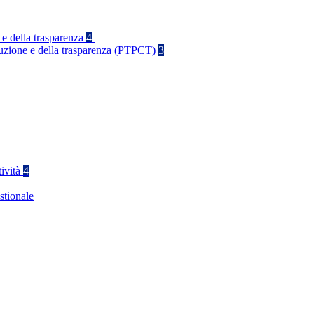
 e della trasparenza
4
rruzione e della trasparenza (PTPCT)
3
tività
4
stionale