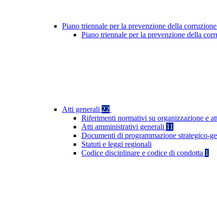
Piano triennale per la prevenzione della corruzione
Piano triennale per la prevenzione della co
Atti generali
22
Riferimenti normativi su organizzazione e at
Atti amministrativi generali
11
Documenti di programmazione strategico-ge
Statuti e leggi regionali
Codice disciplinare e codice di condotta
1