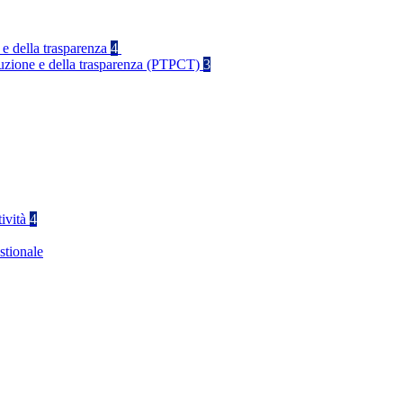
 e della trasparenza
4
rruzione e della trasparenza (PTPCT)
3
tività
4
stionale