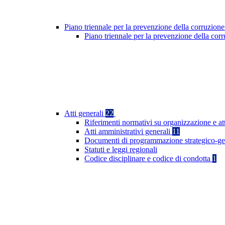
Piano triennale per la prevenzione della corruzione
Piano triennale per la prevenzione della co
Atti generali
22
Riferimenti normativi su organizzazione e at
Atti amministrativi generali
11
Documenti di programmazione strategico-ge
Statuti e leggi regionali
Codice disciplinare e codice di condotta
1