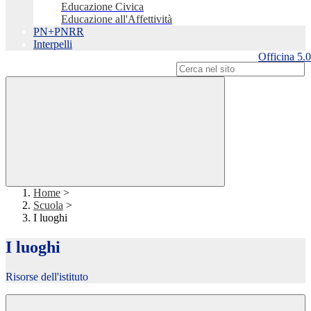
Educazione Civica
Educazione all'Affettività
PN+PNRR
Interpelli
Officina 5.0
Campo di ricerca per le pagine del sito
Home
>
Scuola
>
I luoghi
I luoghi
Risorse dell'istituto