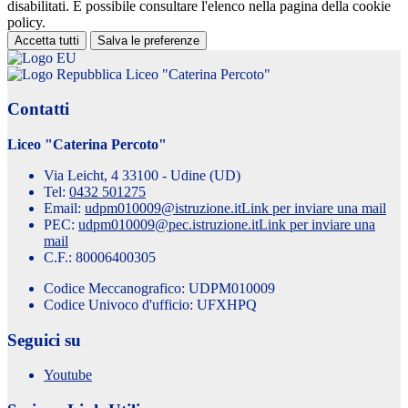
disabilitati. È possibile consultare l'elenco nella pagina della cookie
policy.
Accetta tutti
Salva le preferenze
Liceo "Caterina Percoto"
Contatti
Liceo "Caterina Percoto"
Via Leicht, 4 33100 - Udine (UD)
Tel:
0432 501275
Email:
udpm010009@istruzione.it
Link per inviare una mail
PEC:
udpm010009@pec.istruzione.it
Link per inviare una
mail
C.F.: 80006400305
Codice Meccanografico: UDPM010009
Codice Univoco d'ufficio: UFXHPQ
Seguici su
Youtube