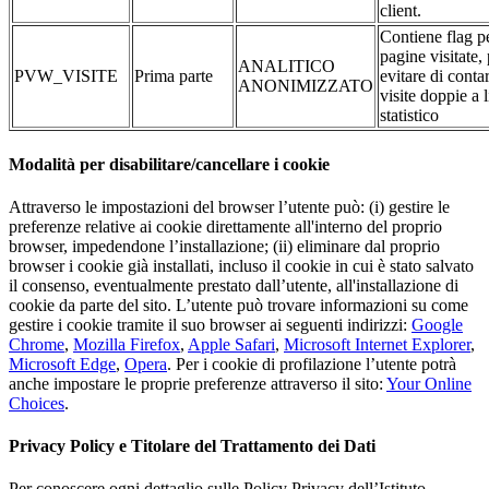
client.
Contiene flag pe
pagine visitate,
ANALITICO
PVW_VISITE
Prima parte
evitare di conta
ANONIMIZZATO
visite doppie a l
statistico
Modalità per disabilitare/cancellare i cookie
Attraverso le impostazioni del browser l’utente può: (i) gestire le
preferenze relative ai cookie direttamente all'interno del proprio
browser, impedendone l’installazione; (ii) eliminare dal proprio
browser i cookie già installati, incluso il cookie in cui è stato salvato
il consenso, eventualmente prestato dall’utente, all'installazione di
cookie da parte del sito. L’utente può trovare informazioni su come
gestire i cookie tramite il suo browser ai seguenti indirizzi:
Google
Chrome
,
Mozilla Firefox
,
Apple Safari
,
Microsoft Internet Explorer
,
Microsoft Edge
,
Opera
. Per i cookie di profilazione l’utente potrà
anche impostare le proprie preferenze attraverso il sito:
Your Online
Choices
.
Privacy Policy e Titolare del Trattamento dei Dati
Per conoscere ogni dettaglio sulle Policy Privacy dell’Istituto