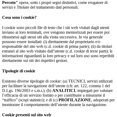
Percoto"
opera, sotto i propri segni distintivi, come erogatore di
servizi e Titolare del trattamento dati personali.
Cosa sono i cookie?
I cookie sono piccoli file di testo che i siti web visitati dagli utenti
inviano ai loro terminali, ove vengono memorizzati per essere poi
ritrasmessi agli stessi siti alla visita successiva. In via generale
possono essere installati: (i) direttamente dal proprietario e/o
responsabile del sito web (c.d. cookie di prima parte); (ii) da titolari
estranei al sito web visitato dall’utente (c.d. cookie di terze parti); le
informazioni riguardanti la loro privacy e sul loro uso sono reperibili
direttamente sui siti dei rispettivi gestori.
Tipologie di cookie
Esistono diverse tipologie di cookie: (a) TECNICI, servizi utilizzati
per facilitare la navigazione dell’utente (cfr. art. 122, comma 1 del
D.Lgs. 196/2003 e s.m.i.); (b)
ANALITICI
, impiegati per valutare
l’efficacia di un servizio fornito o per contribuire a misurarne il
“traffico” (scopi statistici); e di (c)
PROFILAZIONE
, adoperati per
monitorare il comportamento dell’utente durante la navigazione.
Cookie presenti sul sito web