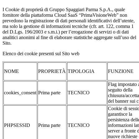
I Cookie di proprietà di Gruppo Spaggiari Parma S.p.A., quale
fornitore della piattaforma Cloud SaaS “PrimaVisioneWeb” non
prevedono la registrazione di dati personali identificativi dell’utente,
ma solo la gestione di informazioni tecniche (cfr. art. 122, comma 1
del D.Lgs. 196/2003 e s.m.i.) per l’erogazione di servizi o di dati
analitici anonimi al fine di elaborare statistiche aggregate sull’uso del
Sito.
Elenco dei cookie presenti sul Sito web
NOME
PROPRIETÀ
TIPOLOGIA
FUNZIONE
Flag impostato 
seguito della
cookies_consent
Prima parte
TECNICO
chiusura/accett
del banner sui 
Cookie di sessi
garantisce la
persistenza dell
PHPSESSID
Prima parte
TECNICO
informazioni la
server a fronte 
nuove richieste 