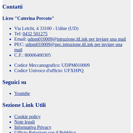
Contatti
Liceo "Caterina Percoto"
Via Leicht, 4 33100 - Udine (UD)
Tel:
0432 501275
Email:
udpm010009@istruzione.it
Link per inviare una mail
PEC:
udpm010009@pec.istruzione.it
Link per inviare una
mail
C.F.: 80006400305
Codice Meccanografico: UDPM010009
Codice Univoco d'ufficio: UFXHPQ
Seguici su
Youtube
Sezione Link Utili
Cookie policy
Note legali
Informativa Privacy
Ufficio Relazioni con il Pubblico