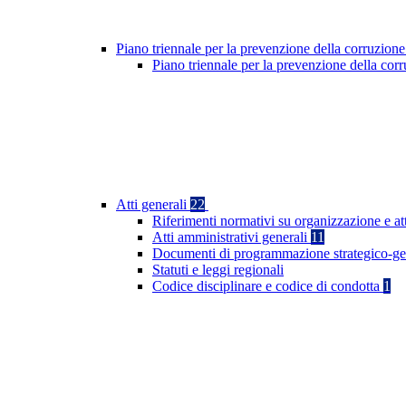
Piano triennale per la prevenzione della corruzione
Piano triennale per la prevenzione della co
Atti generali
22
Riferimenti normativi su organizzazione e at
Atti amministrativi generali
11
Documenti di programmazione strategico-ge
Statuti e leggi regionali
Codice disciplinare e codice di condotta
1