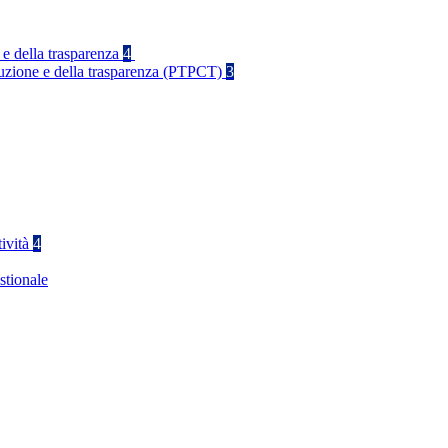
 e della trasparenza
4
rruzione e della trasparenza (PTPCT)
3
tività
4
stionale