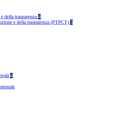
 e della trasparenza
4
rruzione e della trasparenza (PTPCT)
3
tività
4
stionale