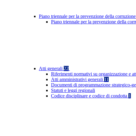
Piano triennale per la prevenzione della corruzione
Piano triennale per la prevenzione della co
Atti generali
22
Riferimenti normativi su organizzazione e at
Atti amministrativi generali
11
Documenti di programmazione strategico-ge
Statuti e leggi regionali
Codice disciplinare e codice di condotta
1