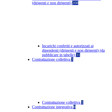
(dirigenti e non dirigenti)
208
Incarichi conferiti e autorizzati ai
dipendenti (dirigenti e non dirigenti) (da
pubblicare in tabelle)
31
Contrattazione collettiva
3
Contrattazione collettiva
1
Contrattazione integrativa
8