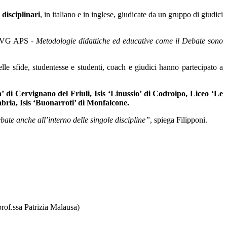
 disciplinari
, in italiano e in inglese, giudicate da un gruppo di giudici
A FVG APS -
Metodologie didattiche ed educative come il Debate sono
lle sfide, studentesse e studenti, coach e giudici hanno partecipato a
na’ di Cervignano del Friuli, Isis ‘Linussio’ di Codroipo, Liceo ‘Le
labria, Isis ‘Buonarroti’ di Monfalcone.
bate anche all’interno delle singole discipline
”
, spiega Filipponi.
prof.ssa Patrizia Malausa)