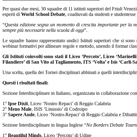
Per quasi due mesi, 30 squadre di 11 istituti superiori del Friuli Venez
esperti di
World School Debate
, coadiuvati da studenti e studentesse
“
Questa edizione segna un momento di crescita importante per la n
sempre più necessarie nella scuola di oggi
”.
Le squadre hanno rappresentato undici Istituti superiori che si sono 
webinar formativi per allineare regole e metodo, unendo il
format
clas
Gli Istituti coinvolti sono stati il Liceo ‘Percoto’, Liceo ‘Marine
Filandiere’ di San Vito al Tagliamento, ITS ‘Volta’ e Isis ‘Carli-
Una scelta, quella dei Tornei disciplinari abbinati a quelli interdiscipli
Questi i risultati finali:
Sezione Interdisciplinare in Italiano
, organizzata in collaborazione con
1°
Ipse Dixit
, Liceo ‘Nostro Repaci’ di Reggio Calabria
2°
Meno Male
, ISIS ‘Linussio’ di Codroipo
3°
Sapere Aude
, Liceo ‘Nostro-Repaci’ di Reggio Calabria e
Dibatti
Sezione Interdisciplinare in lingua Inglese “
No Borders Debate Tour
1
°
Beautiful Minds
, Liceo ‘Percoto’ di Udine