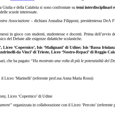
ia Giulia e della Calabria si sono confrontate su
temi interdisciplinari e
 delle scuole interessate.
ostra Associazione
– dichiara Annalisa Filipponi, presidentessa De
messi in gioco con studenti, studentesse e docenti. Prima dell’avvio de
sico del
Debate
alle esigenze didattiche scolastiche.
lli’, Liceo ‘Copernico’, Isis ‘Malignani’ di Udine; Isis ‘Bassa friula
Sandrinelli-da Vinci’ di Trieste, Liceo ‘Nostro-Repaci’ di Reggio Ca
nari, che ha pagato: “
Ha mostrato una volta di più le potenzialità del De
 il Liceo ‘Marinelli’ (referente prof.ssa Anna Maria Rossi)
tony
, Liceo ‘Copernico’ di Udine
nament
”
organizzata in collaborazione con il Liceo ‘Percoto’ (referente 