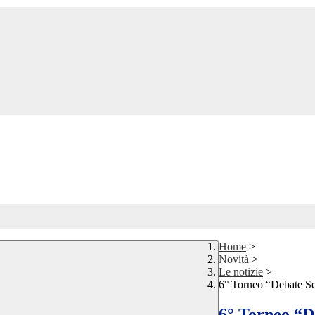
Home
>
Novità
>
Le notizie
>
6° Torneo “Debate S
6° Torneo “D