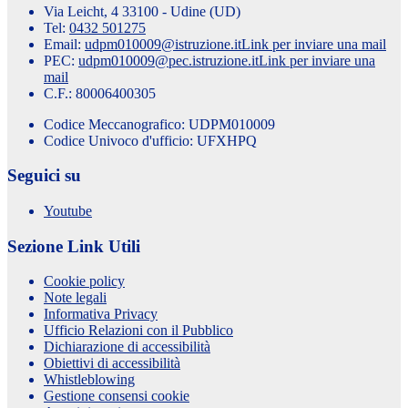
Via Leicht, 4 33100 - Udine (UD)
Tel:
0432 501275
Email:
udpm010009@istruzione.it
Link per inviare una mail
PEC:
udpm010009@pec.istruzione.it
Link per inviare una
mail
C.F.: 80006400305
Codice Meccanografico: UDPM010009
Codice Univoco d'ufficio: UFXHPQ
Seguici su
Youtube
Sezione Link Utili
Cookie policy
Note legali
Informativa Privacy
Ufficio Relazioni con il Pubblico
Dichiarazione di accessibilità
Obiettivi di accessibilità
Whistleblowing
Gestione consensi cookie