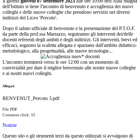
Il giorno
giovedì 07 settembre 2023
alle ore 10:00 nell'Aula Magna
dell'Istituto si tiene l'incontro di benvenuto e accoglienza dei nuovi
colleghi e delle nuove colleghe che prendono servizio nei diversi
indirizzi del Liceo 'Percoto'.
Dopo il saluto ufficiale di benvenuto e la presentazione del P.T.O.F.
da parte della prof.ssa Marrazzo, seguiranno gli interventi dei/delle
docenti referenti degli ambiti e degli indirizzi. Gli interventi, brevi ed
efficaci, seguono la scaletta allegata e spaziano dall'ambito didattico-
metodologico, alla progettualità, alle nuove tecnologie...
L'incontro terminerà verso le ore 12:00 con un momento di
convivialità per dare il miglior benvenuto alle nostre nuove colleghe
e ai nostri nuovi colleghi.
Allegati
BENVENUT_Percoto 3.pdf
File PDF
Contatore click: 55
Notizie
Questo sito o gli strumenti terzi da questo utilizzati si avvalgono di