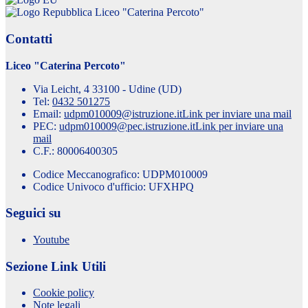
Liceo "Caterina Percoto"
Contatti
Liceo "Caterina Percoto"
Via Leicht, 4 33100 - Udine (UD)
Tel:
0432 501275
Email:
udpm010009@istruzione.it
Link per inviare una mail
PEC:
udpm010009@pec.istruzione.it
Link per inviare una
mail
C.F.: 80006400305
Codice Meccanografico: UDPM010009
Codice Univoco d'ufficio: UFXHPQ
Seguici su
Youtube
Sezione Link Utili
Cookie policy
Note legali