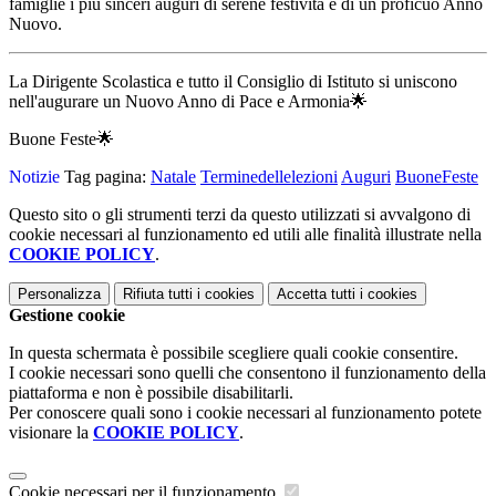
famiglie i più sinceri auguri di serene
festività e di un proficuo Anno
Nuovo.
La Dirigente Scolastica e tutto il Consiglio di Istituto si uniscono
nell'augurare un Nuovo Anno di Pace e Armonia🌟
Buone Feste🌟
Notizie
Tag pagina:
Natale
Terminedellelezioni
Auguri
BuoneFeste
Questo sito o gli strumenti terzi da questo utilizzati si avvalgono di
cookie necessari al funzionamento ed utili alle finalità illustrate nella
COOKIE POLICY
.
Personalizza
Rifiuta tutti
i cookies
Accetta tutti
i cookies
Gestione cookie
In questa schermata è possibile scegliere quali cookie consentire.
I cookie necessari sono quelli che consentono il funzionamento della
piattaforma e non è possibile disabilitarli.
Per conoscere quali sono i cookie necessari al funzionamento potete
visionare la
COOKIE POLICY
.
Cookie necessari per il funzionamento