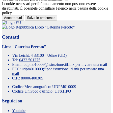
I cookie necessari per il funzionamento non possono essere
disabilitati. È possibile consultare l'elenco nella pagina della cookie
policy.
Accetta tutti
Salva le preferenze
Liceo "Caterina Percoto"
Contatti
Liceo "Caterina Percoto"
Via Leicht, 4 33100 - Udine (UD)
Tel:
0432 501275
Email:
udpm010009@istruzione.it
Link per inviare una mail
PEC:
udpm010009@pec.istruzione.it
Link per inviare una
mail
C.F.: 80006400305
Codice Meccanografico: UDPM010009
Codice Univoco d'ufficio: UFXHPQ
Seguici su
Youtube