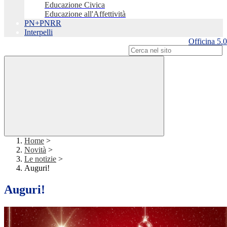
Educazione Civica
Educazione all'Affettività
PN+PNRR
Interpelli
Officina 5.0
Campo di ricerca per le pagine del sito
Home
>
Novità
>
Le notizie
>
Auguri!
Auguri!