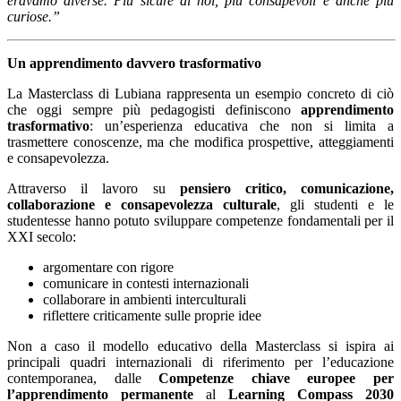
eravamo diverse. Più sicure di noi, più consapevoli e anche più
curiose.”
Un apprendimento davvero trasformativo
La Masterclass di Lubiana rappresenta un esempio concreto di ciò
che oggi sempre più pedagogisti definiscono
apprendimento
trasformativo
: un’esperienza educativa che non si limita a
trasmettere conoscenze, ma che modifica prospettive, atteggiamenti
e consapevolezza.
Attraverso il lavoro su
pensiero critico, comunicazione,
collaborazione e consapevolezza culturale
, gli studenti e le
studentesse hanno potuto sviluppare competenze fondamentali per il
XXI secolo:
argomentare con rigore
comunicare in contesti internazionali
collaborare in ambienti interculturali
riflettere criticamente sulle proprie idee
Non a caso il modello educativo della Masterclass si ispira ai
principali quadri internazionali di riferimento per l’educazione
contemporanea, dalle
Competenze chiave europee per
l’apprendimento permanente
al
Learning Compass 2030