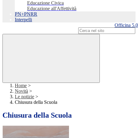
Educazione Civica
Educazione all'Affettività
PN+PNRR
Interpelli
Officina 5.0
Campo di ricerca per le pagine del sito
Home
>
Novità
>
Le notizie
>
Chiusura della Scuola
Chiusura della Scuola