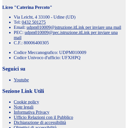
Liceo "Caterina Percoto"
Via Leicht, 4 33100 - Udine (UD)
Tel:
0432 501275
Email:
udpm010009@istruzione.it
Link per inviare una mail
PEC:
udpm010009@pec.istruzione.it
Link per inviare una
mail
C.F.: 80006400305
Codice Meccanografico: UDPM010009
Codice Univoco d'ufficio: UFXHPQ
Seguici su
Youtube
Sezione Link Utili
Cookie policy
Note legali
Informativa Privacy
Ufficio Relazioni con il Pubblico
Dichiarazione di accessibilità
Obiettivi di accessibilità