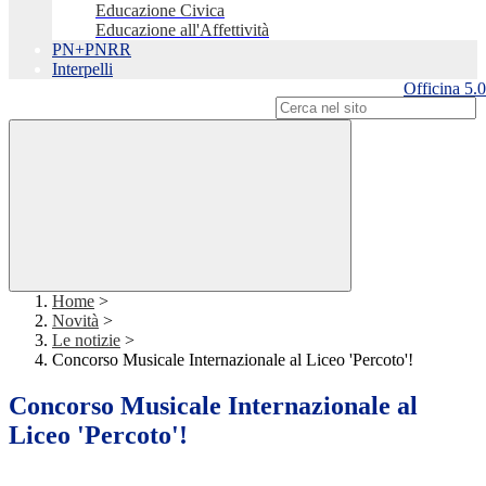
Educazione Civica
Educazione all'Affettività
PN+PNRR
Interpelli
Officina 5.0
Campo di ricerca per le pagine del sito
Home
>
Novità
>
Le notizie
>
Concorso Musicale Internazionale al Liceo 'Percoto'!
Concorso Musicale Internazionale al
Liceo 'Percoto'!