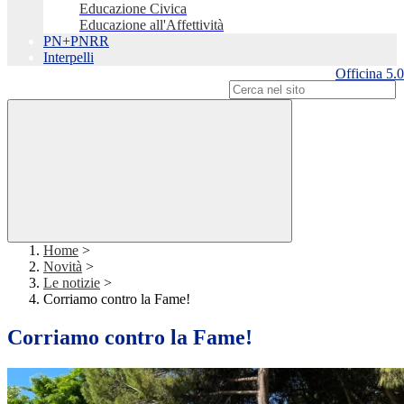
Educazione Civica
Educazione all'Affettività
PN+PNRR
Interpelli
Officina 5.0
Campo di ricerca per le pagine del sito
Home
>
Novità
>
Le notizie
>
Corriamo contro la Fame!
Corriamo contro la Fame!