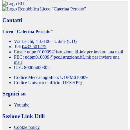
Liceo "Caterina Percoto"
Contatti
Liceo "Caterina Percoto"
Via Leicht, 4 33100 - Udine (UD)
Tel:
0432 501275
Email:
udpm010009@istruzione.it
Link per inviare una mail
PEC:
udpm010009@pec.istruzione.it
Link per inviare una
mail
C.F.: 80006400305
Codice Meccanografico: UDPM010009
Codice Univoco d'ufficio: UFXHPQ
Seguici su
Youtube
Sezione Link Utili
Cookie policy