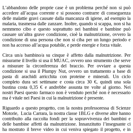
L’abbandono delle proprie case è un problema perché non si può
accedere all’acqua corrente e si possono contrarre di conseguenza
delle malattie gravi causate dalla mancanza di igiene, ad esempio la
malaria, trasmessa dalle zanzare. Inoltre, quando si scappa, non si ha
nemmeno cibo e questo soprattutto nei bambini e bambine può
causare un’altra grave condizione, cioè la malnutrizione, ovvero la
condizione di una persona che non si ciba per un lungo periodo e
non ha accesso all’acqua potabile, e perde energie e forza vitale.
Circa un/a bambino/a su cinque è affetto dalla malnutrizione. Per
misurarne il livello si usa il MUAC, ovvero uno strumento che serve
a misurare la circonferenza del braccio. Per ovviare a questa
condizione si usa il Plumpy Nut, ovvero un trattamento a base di
pasta di arachidi arricchita con proteine e minerali. Un ciclo
completo dura sei settimane e costa circa 30 €, quindi una sola
bustina costa 0,35 € e andrebbe assunta tre volte al giorno. Nei
nostri Paesi questo farmaco non è venduto perché non è necessario
ma è vitale nei Paesi in cui la malnutrizione è presente.
Riguardo a questo progetto, con la nostra professoressa di Scienze
Motorie, Lucia Carrara, la nostra classe 1BLG e diverse altre hanno
contribuito alla raccolta fondi per la sopravvivenza dei bambini e
delle bambine affetti da malnutrizione. Innanzitutto l’insegnante ci
ha mostrato il breve video in cui veniva spiegato il progetto, e in