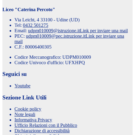
Liceo "Caterina Percoto"
Via Leicht, 4 33100 - Udine (UD)
Tel:
0432 501275
Email:
udpm010009@istruzione.it
Link per inviare una mail
PEC:
udpm010009@pec.istruzione.it
Link per inviare una
mail
C.F.: 80006400305
Codice Meccanografico: UDPM010009
Codice Univoco d'ufficio: UFXHPQ
Seguici su
Youtube
Sezione Link Utili
Cookie policy
Note legali
Informativa Privacy
Ufficio Relazioni con il Pubblico
Dichiarazione di accessibilità