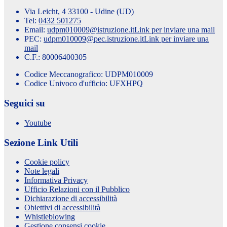
Via Leicht, 4 33100 - Udine (UD)
Tel:
0432 501275
Email:
udpm010009@istruzione.it
Link per inviare una mail
PEC:
udpm010009@pec.istruzione.it
Link per inviare una
mail
C.F.: 80006400305
Codice Meccanografico: UDPM010009
Codice Univoco d'ufficio: UFXHPQ
Seguici su
Youtube
Sezione Link Utili
Cookie policy
Note legali
Informativa Privacy
Ufficio Relazioni con il Pubblico
Dichiarazione di accessibilità
Obiettivi di accessibilità
Whistleblowing
Gestione consensi cookie