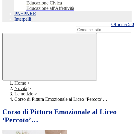
Educazione Civica
Educazione all'Affettività
PN+PNRR
Interpelli
Officina 5.0
Campo di ricerca per le pagine del sito
Home
>
Novità
>
Le notizie
>
Corso di Pittura Emozionale al Liceo ‘Percoto’…
Corso di Pittura Emozionale al Liceo
‘Percoto’…