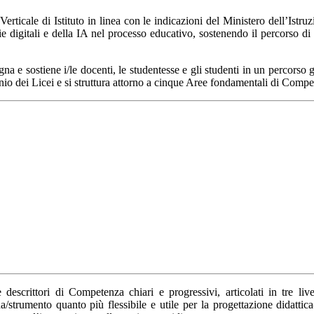
Verticale di Istituto
in linea con le indicazioni del
Ministero dell’Istru
gie digitali e della IA nel processo educativo, sostenendo il percorso 
agna e sostiene i/le docenti, le studentesse e gli studenti in un percorso
io dei Licei e si struttura attorno a cinque
Aree fondamentali di Compe
ne
descrittori di Competenza
chiari e progressivi, articolati in
tre liv
strumento quanto più flessibile e utile per la progettazione didattica-