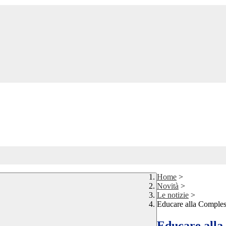
Home
>
Novità
>
Le notizie
>
Educare alla Comples
Educare alla