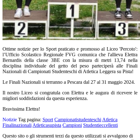
Ottime notizie per lo Sport praticato e promosso al Liceo 'Percoto':
l’Ufficio Scolastico Regionale FVG comunica che l'allieva Elettra
Bernardis della classe 3BE con la misura di metri 13,74 nella
disciplina individuale del getto del peso parteciperà alle Finali
Nazionali di Campionati Studenteschi di Atletica Leggera su Pista!
Le Finali Nazionali si terranno a Pescara dal 27 al 31 maggio 2024.
Il nostro Liceo si congratula con Elettra e le augura di ricevere le
migliori soddisfazioni da questa esperienza.
B
ravissima Elettra!
Notizie
Tag pagina:
Sport
Campionatistudenteschi
Atletica
Finalinazionali
Atleticasupista
Campioni
Studentieccellenti
Questo sito o gli strumenti terzi da questo utilizzati si avvalgono di