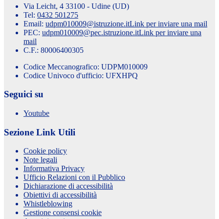
Via Leicht, 4 33100 - Udine (UD)
Tel:
0432 501275
Email:
udpm010009@istruzione.it
Link per inviare una mail
PEC:
udpm010009@pec.istruzione.it
Link per inviare una
mail
C.F.: 80006400305
Codice Meccanografico: UDPM010009
Codice Univoco d'ufficio: UFXHPQ
Seguici su
Youtube
Sezione Link Utili
Cookie policy
Note legali
Informativa Privacy
Ufficio Relazioni con il Pubblico
Dichiarazione di accessibilità
Obiettivi di accessibilità
Whistleblowing
Gestione consensi cookie