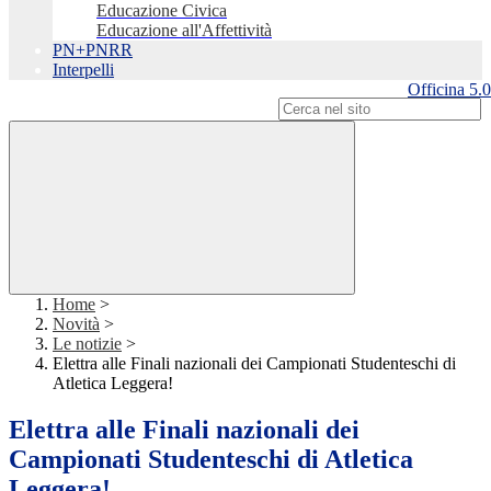
Educazione Civica
Educazione all'Affettività
PN+PNRR
Interpelli
Officina 5.0
Campo di ricerca per le pagine del sito
Home
>
Novità
>
Le notizie
>
Elettra alle Finali nazionali dei Campionati Studenteschi di
Atletica Leggera!
Elettra alle Finali nazionali dei
Campionati Studenteschi di Atletica
Leggera!