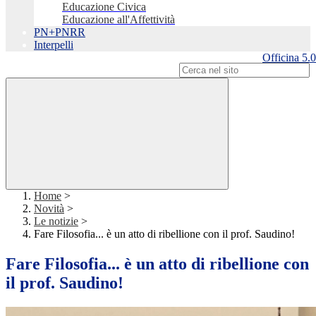
Educazione Civica
Educazione all'Affettività
PN+PNRR
Interpelli
Officina 5.0
Campo di ricerca per le pagine del sito
Home
>
Novità
>
Le notizie
>
Fare Filosofia... è un atto di ribellione con il prof. Saudino!
Fare Filosofia... è un atto di ribellione con
il prof. Saudino!