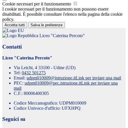
Cookie necessari per il funzionamento
I cookie necessari per il funzionamento non possono essere
disabilitati. È possibile consultare l'elenco nella pagina della cookie
policy.
Accetta tutti
Salva le preferenze
Liceo "Caterina Percoto"
Contatti
Liceo "Caterina Percoto"
Via Leicht, 4 33100 - Udine (UD)
Tel:
0432 501275
Email:
udpm010009@istruzione.it
Link per inviare una mail
PEC:
udpm010009@pec.istruzione.it
Link per inviare una
mail
C.F.: 80006400305
Codice Meccanografico: UDPM010009
Codice Univoco d'ufficio: UFXHPQ
Seguici su