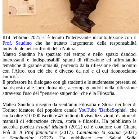
Il14 febbraio 2025 si è tenuto l'interessante inconto-lezione con il
Prof. Saudino
che ha trattato l'argomento della responsabilità
individuale nei confronti della Natura.
Matteo Saudino ha spaziato nel tempo e nello spazio dandoci
interessanti e 'indispensabili' spunti di riflessione ed affrontando
tematiche di grande attualità, partendo dalla riflessione dell'incontro
con l'Altro, con ciò che è diverso da noi e di cui riconosciamo
l'unicità.
Il professore ha dialogato con gli studenti e le studentesse presenti ed
ha risposto alle loro domande, accompagnandoli nella riflessione
attraverso l'uso del "pensiero stupendo" che è la Filosofia.
Matteo Saudino
insegna da vent’anni Filosofia e Storia nei licei di
Torino: ideatore del popolare canale
YouTube 'BarbaSophia'
, che
conta oltre 310.000 iscritti e 45 milioni di visualizzazioni, è autore di
manuali di educazione civica, storia e filosofia. Ha pubblicato la
raccolta poetica
Fragili Mutanti
(2012) ed è coautore con Chiara
Foà di
Il Prof fannullone
(2017),
Cambiamo la scuola
(2021)
e
Scuolitudine
(2022). Ha pubblicato con Salani
Sofia