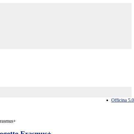
Officina 5.0
Erasmus+
rogetto Erasmus+