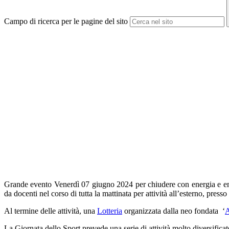
Campo di ricerca per le pagine del sito
Grande evento Venerdì 07 giugno 2024 per chiudere con energia e entusi
da docenti nel corso di tutta la mattinata per attività all’esterno, presso 
Al termine delle attività, una
Lotteria
organizzata dalla neo fondata ‘
A
La Giornata dello Sport prevede una serie di attività molto diversificate