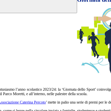
asmo l’anno scolastico 2023/24: la ‘Giornata dello Sport’ coinvolge all
il Parco Moretti, e all’interno, nelle palestre della scuola.
ssociazione Caterina Percoto
’ mette in palio una serie di premi per le d
, come si legge nella circolare inviata a famiglie, studentesse e studenti