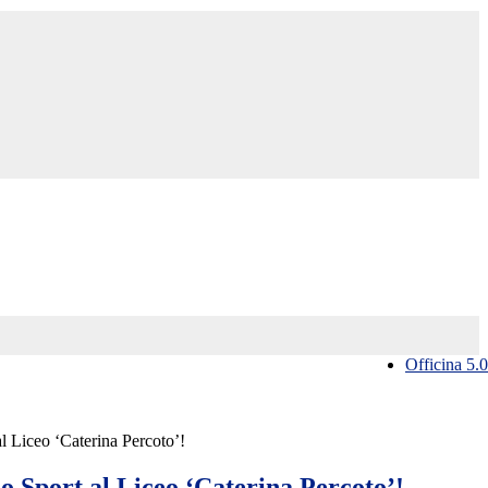
Officina 5.0
al Liceo ‘Caterina Percoto’!
o Sport al Liceo ‘Caterina Percoto’!