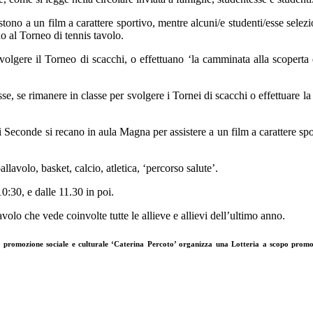
ono a un film a carattere sportivo, mentre alcuni/e studenti/esse selezio
no al Torneo di tennis tavolo.
volgere il Torneo di scacchi, o effettuano ‘la camminata alla scoperta d
se, se rimanere in classe per svolgere i Tornei di scacchi o effettuare l
 Seconde si recano in aula Magna per assistere a un film a carattere spor
allavolo, basket, calcio, atletica, ‘percorso salute’.
10:30, e dalle 11.30 in poi.
olo che vede coinvolte tutte le allieve e allievi dell’ultimo anno.
i promozione sociale e culturale ‘Caterina Percoto’
organizza una Lotteria a scopo promozi