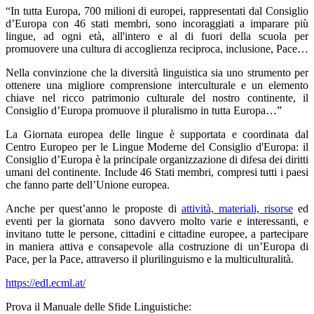
“In tutta Europa, 700 milioni di europei, rappresentati dal Consiglio
d’Europa con 46 stati membri, sono incoraggiati a imparare più
lingue, ad ogni età, all'intero e al di fuori della scuola per
promuovere una cultura di accoglienza reciproca, inclusione, Pace…
Nella convinzione che la diversità linguistica sia uno strumento per
ottenere una migliore comprensione interculturale e un elemento
chiave nel ricco patrimonio culturale del nostro continente, il
Consiglio d’Europa promuove il pluralismo in tutta Europa…”
La Giornata europea delle lingue è supportata e coordinata dal
Centro Europeo per le Lingue Moderne del Consiglio d'Europa: il
Consiglio d’Europa è la principale organizzazione di difesa dei diritti
umani del continente. Include 46 Stati membri, compresi tutti i paesi
che fanno parte dell’Unione europea.
Anche per quest’anno le proposte di
attività, materiali, risorse
ed
eventi per la giornata sono davvero molto varie e interessanti, e
invitano tutte le persone, cittadini e cittadine europee, a partecipare
in maniera attiva e consapevole alla costruzione di un’Europa di
Pace, per la Pace, attraverso il plurilinguismo e la multiculturalità.
https://edl.ecml.at/
Prova il Manuale delle Sfide Linguistiche: