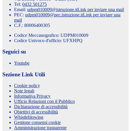
Tel:
0432 501275
Email:
udpm010009@istruzione.it
Link per inviare una mail
PEC:
udpm010009@pec.istruzione.it
Link per inviare una
mail
C.F.: 80006400305
Codice Meccanografico: UDPM010009
Codice Univoco d'ufficio: UFXHPQ
Seguici su
Youtube
Sezione Link Utili
Cookie policy
Note legali
Informativa Privacy
Ufficio Relazioni con il Pubblico
Dichiarazione di accessibilità
Obiettivi di accessibilità
Whistleblowing
Gestione consensi cookie
Amministrazione trasparente