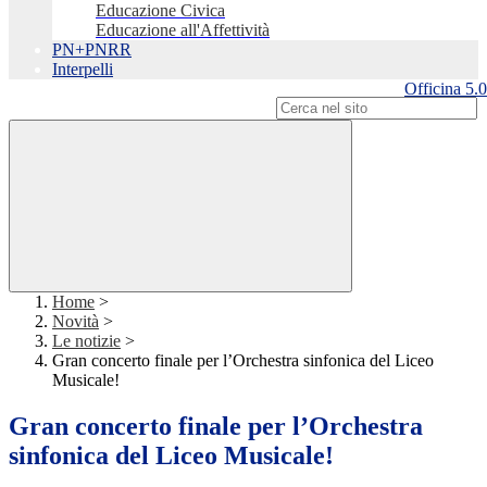
Educazione Civica
Educazione all'Affettività
PN+PNRR
Interpelli
Officina 5.0
Campo di ricerca per le pagine del sito
Home
>
Novità
>
Le notizie
>
Gran concerto finale per l’Orchestra sinfonica del Liceo
Musicale!
Gran concerto finale per l’Orchestra
sinfonica del Liceo Musicale!