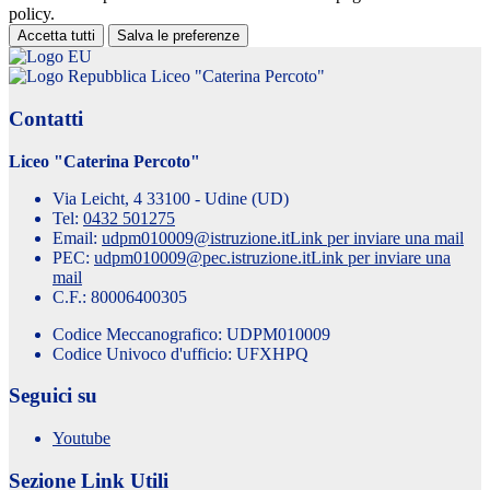
policy.
Accetta tutti
Salva le preferenze
Liceo "Caterina Percoto"
Contatti
Liceo "Caterina Percoto"
Via Leicht, 4 33100 - Udine (UD)
Tel:
0432 501275
Email:
udpm010009@istruzione.it
Link per inviare una mail
PEC:
udpm010009@pec.istruzione.it
Link per inviare una
mail
C.F.: 80006400305
Codice Meccanografico: UDPM010009
Codice Univoco d'ufficio: UFXHPQ
Seguici su
Youtube
Sezione Link Utili