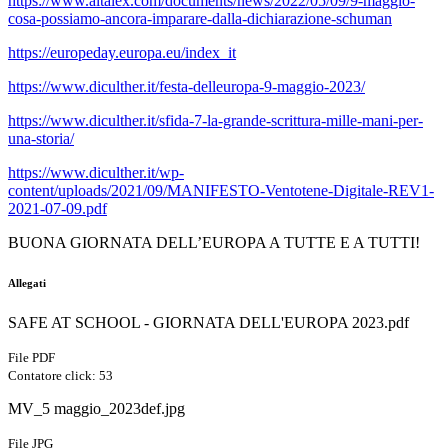
https://www.altalex.com/documents/news/2022/05/09/9-maggio-
cosa-possiamo-ancora-imparare-dalla-dichiarazione-schuman
https://europeday.europa.eu/index_it
https://www.diculther.it/festa-delleuropa-9-maggio-2023/
https://www.diculther.it/sfida-7-la-grande-scrittura-mille-mani-per-
una-storia/
https://www.diculther.it/wp-
content/uploads/2021/09/MANIFESTO-Ventotene-Digitale-REV1-
2021-07-09.pdf
BUONA GIORNATA DELL’EUROPA A TUTTE E A TUTTI!
Allegati
SAFE AT SCHOOL - GIORNATA DELL'EUROPA 2023.pdf
File PDF
Contatore click: 53
MV_5 maggio_2023def.jpg
File JPG