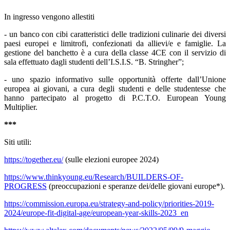
In ingresso vengono allestiti
- un
banco con cibi caratteristici delle tradizioni culinarie dei diversi
paesi europei e limitrofi, confezionati da allievi/e e famiglie. La
gestione del banchetto è a cura della classe 4CE con il servizio di
sala effettuato dagli studenti dell’I.S.I.S. “B. Stringher”;
- uno spazio informativo sulle opportunità offerte dall’Unione
europea ai giovani, a cura degli studenti e delle studentesse che
hanno partecipato al progetto di P.C.T.O. European Young
Multiplier.
***
Siti utili:
https://together.eu/
(sulle elezioni europee 2024)
https://www.thinkyoung.eu/Research/BUILDERS-OF-
PROGRESS
(preoccupazioni e speranze dei/delle giovani europe*).
https://commission.europa.eu/strategy-and-policy/priorities-2019-
2024/europe-fit-digital-age/european-year-skills-2023_en