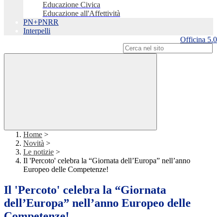
Educazione Civica
Educazione all'Affettività
PN+PNRR
Interpelli
Officina 5.0
Campo di ricerca per le pagine del sito
Home
>
Novità
>
Le notizie
>
Il 'Percoto' celebra la “Giornata dell’Europa” nell’anno
Europeo delle Competenze!
Il 'Percoto' celebra la “Giornata
dell’Europa” nell’anno Europeo delle
Competenze!