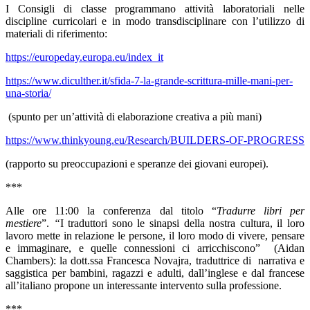
I Consigli di classe programmano attività laboratoriali nelle
discipline curricolari e in modo transdisciplinare con l’utilizzo di
materiali di riferimento:
https://europeday.europa.eu/index_it
https://www.diculther.it/sfida-7-la-grande-scrittura-mille-mani-per-
una-storia/
(spunto per un’attività di elaborazione creativa a più mani)
https://www.thinkyoung.eu/Research/BUILDERS-OF-PROGRESS
(rapporto su preoccupazioni e speranze dei giovani europei).
***
Alle ore 11:00 la conferenza dal titolo
“
Tradurre libri per
mestiere
”.
“
I traduttori sono le sinapsi della nostra cultura, il loro
lavoro mette in relazione le persone, il loro modo di vivere, pensare
e immaginare, e quelle connessioni ci arricchiscono”
(Aidan
Chambers): la dott.ssa Francesca Novajra, traduttrice di narrativa e
saggistica per bambini, ragazzi e adulti, dall’inglese e dal francese
all’italiano propone un interessante intervento sulla professione.
***