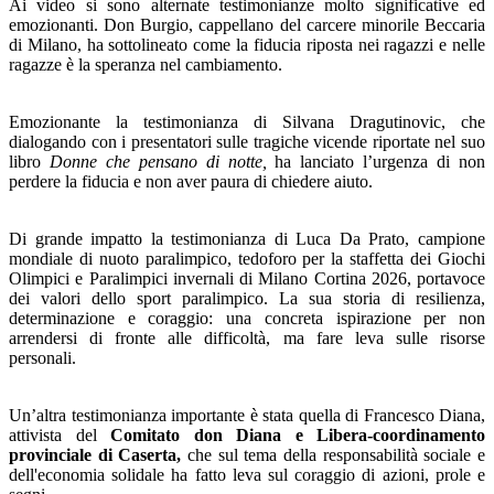
Ai video si sono alternate testimonianze molto significative ed
emozionanti.
Don Burgio, cappellano del carcere minorile Beccaria
di Milano, ha sottolineato come la
fiducia riposta nei ragazzi e nelle
ragazze è la speranza nel cambiamento.
Emozionante la testimonianza di
Silvana Dragutinovic, che
dialogando con i presentatori sulle tragiche vicende riportate nel suo
libro
Donne che pensano di notte,
ha
lanciato l’urgenza di non
perdere la fiducia e non aver paura di chiedere aiuto.
Di
grande impatto
la testimonianza di
Luca Da Prato, campione
mondiale di nuoto paralimpico,
tedoforo per la staffetta dei Giochi
Olimpici e Paralimpici invernali di Milano Cortina 2026, portavoce
dei valori dello sport paralimpico. L
a sua
storia di resilienza,
determinazione e coraggio: una concreta ispirazione per
non
arrendersi di fronte alle difficoltà, ma fare leva sulle risorse
personali.
Un’altra testimonianza importante è stata quella di Francesco
Diana,
attivista del
Comitato don Diana e Libera-coordinamento
provinciale di Caserta,
che sul tema della responsabilità sociale e
dell'economia solidale
ha fatto leva sul
coraggio di azioni, prole e