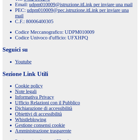
Email:
udpm010009@istruzione.it
Link per inviare una mail
PEC:
udpm010009@pec.istruzione.it
Link per inviare una
mail
C.F.: 80006400305
Codice Meccanografico: UDPM010009
Codice Univoco d'ufficio: UFXHPQ
Seguici su
Youtube
Sezione Link Utili
Cookie policy
Note legali
Informativa Privacy
Ufficio Relazioni con il Pubblico
Dichiarazione di accessibilità
Obiettivi di accessibilità
Whistleblowing
Gestione consensi cookie
Amministrazione trasparente