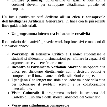
Culture (Cultura):
condivisione di spazi e idee con i
coetanei sloveni per sviluppare cittadinanza globale ed
empatia.
Un focus particolare sarà dedicato all'
uso etico e consapevole
dell'Intelligenza Artificiale Generativa
, in linea con le più recenti
linee guida ministeriali.
Un programma intenso tra istituzioni e creatività
Il calendario delle attività prevede workshop intensivi e momenti di
alto valore civico:
Workshop di Pensiero Critico e
Debate
:
studentesse e
studenti si sfideranno in simulazioni per affinare la capacità di
argomentare e vincere ‘cuori e menti’.
Incontro al Parlamento Nazionale Sloveno:
un’opportunità
unica per dialogare direttamente con i decisori politici e
comprendere il funzionamento delle istituzioni europee.
Ljubljana Challenge:
una sfida a squadre tra le vie della città
per potenziare il
problem solving
e la collaborazione
interculturale.
Visite Culturali:
Il programma include la scoperta del
Castello di Lubiana e della storica Biblioteca del Seminario.
Verso una cittadinanza consapevole