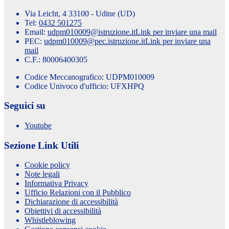
Via Leicht, 4 33100 - Udine (UD)
Tel:
0432 501275
Email:
udpm010009@istruzione.it
Link per inviare una mail
PEC:
udpm010009@pec.istruzione.it
Link per inviare una
mail
C.F.: 80006400305
Codice Meccanografico: UDPM010009
Codice Univoco d'ufficio: UFXHPQ
Seguici su
Youtube
Sezione Link Utili
Cookie policy
Note legali
Informativa Privacy
Ufficio Relazioni con il Pubblico
Dichiarazione di accessibilità
Obiettivi di accessibilità
Whistleblowing