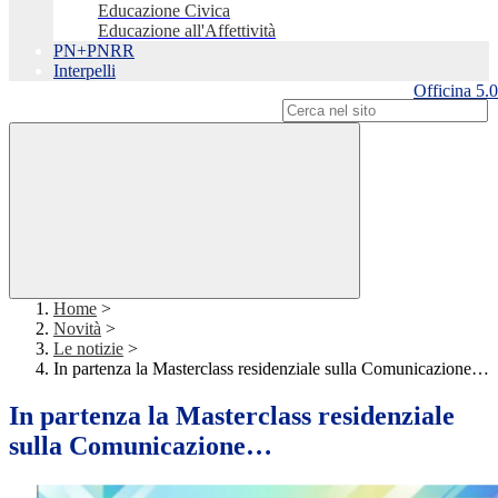
Educazione Civica
Educazione all'Affettività
PN+PNRR
Interpelli
Officina 5.0
Campo di ricerca per le pagine del sito
Home
>
Novità
>
Le notizie
>
In partenza la Masterclass residenziale sulla Comunicazione…
In partenza la Masterclass residenziale
sulla Comunicazione…