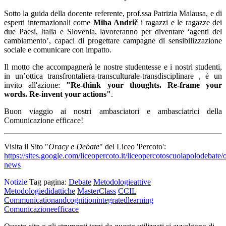
Sotto la guida della docente referente, prof.ssa Patrizia Malausa, e di
esperti internazionali come
Miha Andrič
i ragazzi e le ragazze dei
due Paesi, Italia e Slovenia, lavoreranno per diventare ‘agenti del
cambiamento’, capaci di progettare campagne di sensibilizzazione
sociale e comunicare con impatto.
Il motto che accompagnerà le nostre studentesse e i nostri studenti,
in un’ottica transfrontaliera-transculturale-transdisciplinare , è un
invito all'azione:
"Re-think your thoughts. Re-frame your
words. Re-invent your actions"
.
Buon viaggio ai nostri ambasciatori e ambasciatrici della
Comunicazione efficace!
Visita il Sito "
Oracy e Debate
" del Liceo 'Percoto':
https://sites.google.com/liceopercoto.it/liceopercotoscuolapolodebate/
news
Notizie
Tag pagina:
Debate
Metodologieattive
Metodologiedidattiche
MasterClass
CCIL
Communicationandcognitionintegratedlearning
Comunicazioneefficace