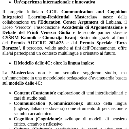
Un’esperienza internazionale e innovativa
Il progetto intitolato
CCIL Communication and Cognition
Integrated Learning-Residential Masterclass
nasce dalla
collaborazione tra l’
Education Center Argument
di Lubiana, il
Liceo ‘Percoto’, l’associazione
Accademia di Argomentazione e
Debate del Friuli Venezia Giulia
e le scuole partner slovene
GSŠRM Kamnik
e
Gimnazija Kranj
. Sostenuto grazie ai fondi
del
Premio AICCRE 2024/25
e dal
Premio Speciale ‘Enzo
Barazza’
, il percorso, valido anche ai fini dell’Orientamento, offre
alle/ai partecipanti un contesto multilingue e orientato al futuro.
Il Modello delle 4C: oltre la lingua inglese
La
Masterclass
non è un semplice soggiorno studio, ma
un’immersione in una metodologia pedagogica d’avanguardia basata
sul
modello delle 4C
:
Content (Contenuto):
esplorazione di temi interdisciplinari e
casi di studio reali.
Communication (Comunicazione):
utilizzo della lingua
(inglese, italiano e sloveno) come strumento di persuasione e
scambio accademico.
Cognition (Cognizione):
sviluppo di modelli di pensiero
critico, creativo e riflessivo.