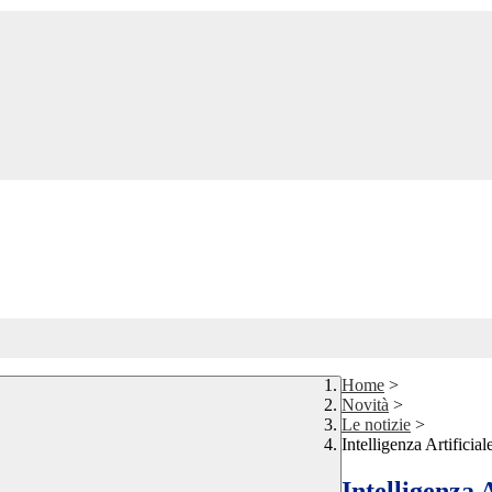
Home
>
Novità
>
Le notizie
>
Intelligenza Artificia
Intelligenza 