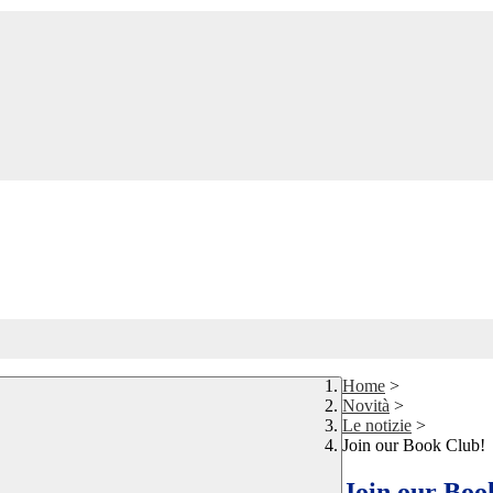
Home
>
Novità
>
Le notizie
>
Join our Book Club!
Join our Boo