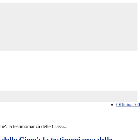
Officina 5.0
': la testimonianza delle Classi...
delle Cime': la testimonianza delle