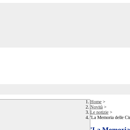
Home
>
Novità
>
Le notizie
>
'La Memoria delle Cime
'La Memoria 