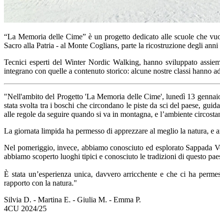
“La Memoria delle Cime” è un progetto dedicato alle scuole che vuo
Sacro alla Patria - al Monte Coglians, parte la ricostruzione degli anni 
Tecnici esperti del Winter Nordic Walking, hanno sviluppato assieme 
integrano con quelle a contenuto storico: alcune nostre classi hanno ade
"Nell'ambito del Progetto 'La Memoria delle Cime', lunedì 13 gennaio
stata svolta tra i boschi che circondano le piste da sci del paese, guida
alle regole da seguire quando si va in montagna, e l’ambiente circosta
La giornata limpida ha permesso di apprezzare al meglio la natura, e 
Nel pomeriggio, invece, abbiamo conosciuto ed esplorato Sappada Vec
abbiamo scoperto luoghi tipici e conosciuto le tradizioni di questo paes
È stata un’esperienza unica, davvero arricchente e che ci ha perme
rapporto con la natura."
Silvia D. - Martina E. - Giulia M. - Emma P.
4CU 2024/25