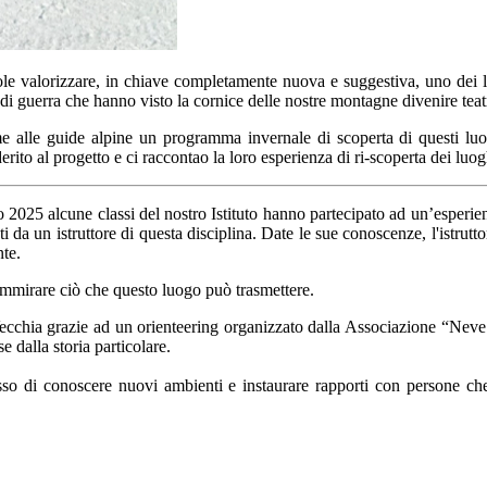
le valorizzare, in chiave completamente nuova e suggestiva, uno dei l
di guerra che hanno visto la cornice delle nostre montagne divenire teatro d
alle guide alpine un programma invernale di scoperta di questi luoghi, 
rito al progetto e ci raccontao la loro esperienza di ri-scoperta dei luo
 2025 alcune classi del nostro Istituto hanno partecipato ad un’esperie
ti da un istruttore di questa disciplina. Date le sue conoscenze, l'istrutt
nte.
ammirare ciò che questo luogo può trasmettere.
chia grazie ad un orienteering organizzato dalla Associazione “Neve & 
e dalla storia particolare.
sso di conoscere nuovi ambienti e instaurare rapporti con persone c