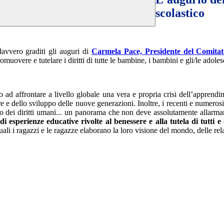
scolastico
avvero graditi gli auguri di
Carmela Pace, Presidente del Comita
uovere e tutelare i diritti di tutte le bambine, i bambini e gli/le adoles
 ad affrontare a livello globale una vera e propria crisi dell’apprend
re e dello sviluppo delle nuove generazioni. Inoltre, i recenti e numerosi
etto dei diritti umani... un panorama che non deve assolutamente allarma
i esperienze educative rivolte al benessere e alla tutela di tutti e 
uali i ragazzi e le ragazze elaborano la loro visione del mondo, delle rela