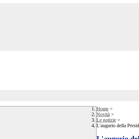
Home
>
Novità
>
Le notizie
>
L'augurio della Pres
L'augurio de