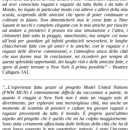
ad aver conosciuto ragazzi e ragazze da tutta Italia e da tutto il
Mondo, ho legato in particolar modo con allieve e allievi della mia
scuola, scoprendo delle amicizie che spero di poter continuare a
coltivare in futuro. Non dimenticherò mai le corse fatte a Time
Square in tacchi e completo elegante con le mia amiche per riuscire
ad andare a prenderci il pranzo tra una simulazione e l’altra, i
chilometri fatti sotto la pioggia, stanchissimi, ma sempre col naso
all’insù per guardare gli infiniti grattacieli newyorkesi, le lunghe
chiacchierate fatte con gli amici e le amiche, con le ragazze e i
ragazzi delle diverse commissioni, e l’atmosfera unica della città
che non dorme mai. In conclusione, mi ricorderò per sempre di
questa splendida opportunità, dei luoghi visti e delle amicizie fatte, e
spero di poter tornare a New York il prima possibile”
-
Beatrice
Calligaris 3AL
"...L’esperienza fatta grazie al progetto Model United Nations
(FWW MUN) è estremamente difficile da raccontare a parole, in
quanto il viaggio a New York non è stato un viaggio solo di
divertimento, per esplorare una meravigliosa città, ma anche un
momento di scambio di pensieri e culture tra giovani ragazzi e
ragazze provenienti da tutto il mondo. È proprio quest’ultimo
aspetto del progetto che è quello che mi ha colpito maggiormente.
Sono stata certamente affascinata dalle bellezze della città che ha di
gran lunga superato le mie aspettative: tuttavia, è stato l’incontro