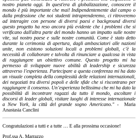
nostro pianeta oggi. In quest'era di globalizzazione, conoscere il
mondo è più importante che mai! Indipendentemente dal campo o
dalla professione che noi studenti intraprenderemo, ci ritroveremo
ad interagire con persone di diversi paesi e background diversi
questo progetto ha reso ancora più evidente che i problemi che si
verificano dall'altra parte del mondo hanno un impatto sulle nostre
vite, sul nostro paese e sulle nostre comunità. Come è stato detto
durante la cerimonia di apertura, dagli ambasciatori alle nazioni
unite, non esistono soluzioni locali a problemi globali, c’è la
necessità di collaborare e talvolta di rinunciare a qualcosa in vista
di raggiungere un obiettivo comune. Questo progetto mi ha
permesso di sviluppare nuove abilità di leadership e sicurezza
attraverso l’esperienza. Partecipare a questa conferenza mi ha dato
un visuale completa della complessità delle relazioni internazionali,
dei negoziati tra diversi popoli e delle sfide che si riscontrano per
raggiungere il consenso. Un’esperienza bellissima che mi ha dato la
possibilità di incontrare ragazzi da tutto il mondo, ascoltare i
discorsi di leader globali, visitare luoghi di interesse internazionale
a New York, la città del grande sogno Americano."
- Maria
Anastasia Canclini
Congratulazioni a tutti e a tutte … E alla prossima occasione!
Prof.ssa A. Marrazzo