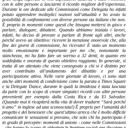
con le altre persone a lasciarmi il ricordo migliore dell’esperienza.
Durante le ore dedicate alle Commissioni come Delegata ho infatti
potuto apprendere molteplici nozioni sull’attualità e ho avuto la
possibilità di confrontarmi con diverse persone sia italiane che non.
È proprio in momenti come questi che bisogna mettersi in gioco e
parlare, dialogare, dibattere. Quando abbiamo iniziato i lavori,
infatti, ho deciso di provare a parlare di fronte agli altri, anche
perché avevo un obiettivo: ricevere la menzione onorevole che, alla
fine dei giorni di commissione, ho ricevuto! È stato un momento
molto emozionante e importante per me che, nonostante la
stanchezza, mi ha fatto fare un sorriso a 32 denti, in quanto ero
soddisfatta e onorata di questo obiettivo raggiunto. In generale, si
tratta di un attestato che viene consegnato a chi si è distinto per
aver contribuito all’andamento del dibattito e per una
partecipazione attiva. Nelle varie giornate di lavoro, ci sono stati
anche altri momenti di condivisione come la parata a Times Square
e la Delegate Dance, durante le quali la timidezza è stata lasciata
da parte con lo scopo di creare simpatici ricordi con altre persone
provenienti per esempio dalla Costa Rica e da El Salvador.
(Quando mai ti ricapiterà nella vita di dover tradurre “Sarà perché
ti amo” in inglese ad una sconosciuta!) È proprio per l’umanità del
progetto e del benessere che quest’ultimo arreca che è molto difficile
comunicare le sensazioni si provano, che solo chi ha partecipato è
in grado di percepire: momenti di unione - come nelle Commissioni
- che hanno lo scopo di abbattere le frontiere sociali per discutere e