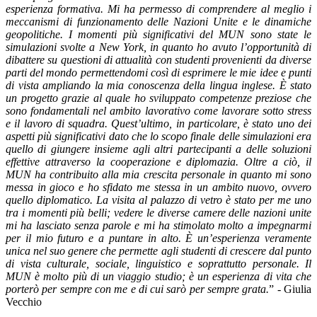
esperienza formativa. Mi ha permesso di comprendere al meglio i
meccanismi di funzionamento delle Nazioni Unite e le dinamiche
geopolitiche. I momenti più significativi del MUN sono state le
simulazioni svolte a New York, in quanto ho avuto l’opportunità di
dibattere su questioni di attualità con studenti provenienti da diverse
parti del mondo permettendomi così di esprimere le mie idee e punti
di vista ampliando la mia conoscenza della lingua inglese. È stato
un progetto grazie al quale ho sviluppato competenze preziose che
sono fondamentali nel ambito lavorativo come lavorare sotto stress
e il lavoro di squadra. Quest’ultimo, in particolare, è stato uno dei
aspetti più significativi dato che lo scopo finale delle simulazioni era
quello di giungere insieme agli altri partecipanti a delle soluzioni
effettive attraverso la cooperazione e diplomazia. Oltre a ciò, il
MUN ha contribuito alla mia crescita personale in quanto mi sono
messa in gioco e ho sfidato me stessa in un ambito nuovo, ovvero
quello diplomatico. La visita al palazzo di vetro è stato per me uno
tra i momenti più belli; vedere le diverse camere delle nazioni unite
mi ha lasciato senza parole e mi ha stimolato molto a impegnarmi
per il mio futuro e a puntare in alto. È un’esperienza veramente
unica nel suo genere che permette agli studenti di crescere dal punto
di vista culturale, sociale, linguistico e soprattutto personale. Il
MUN è molto più di un viaggio studio; è un esperienza di vita che
porterò per sempre con me e di cui sarò per sempre grata.
” - Giulia
Vecchio