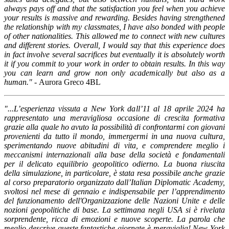
always pays off and that the satisfaction you feel when you achieve
your results is massive and rewarding. Besides having strengthened
the relationship with my classmates, I have also bonded with people
of other nationalities. This allowed me to connect with new cultures
and different stories. Overall, I would say that this experience does
in fact involve several sacrifices but eventually it is absolutely worth
it if you commit to your work in order to obtain results. In this way
you can learn and grow non only academically but also as a
human." -
Aurora Greco 4BL
"...L’esperienza vissuta a New York dall’11 al 18 aprile 2024 ha
rappresentato una meravigliosa occasione di crescita formativa
grazie alla quale ho avuto la possibilità di confrontarmi con giovani
provenienti da tutto il mondo, immergermi in una nuova cultura,
sperimentando nuove abitudini di vita, e comprendere meglio i
meccanismi internazionali alla base della società e fondamentali
per il delicato equilibrio geopolitico odierno. La buona riuscita
della simulazione, in particolare, è stata resa possibile anche grazie
al corso preparatorio organizzato dall’Italian Diplomatic Academy,
svoltosi nel mese di gennaio e indispensabile per l’apprendimento
del funzionamento dell'Organizzazione delle Nazioni Unite e delle
nozioni geopolitiche di base. La settimana negli USA si è rivelata
sorprendente, ricca di emozioni e nuove scoperte. La parola che
meglio descrive queste fantastiche giornate è meraviglia! New York