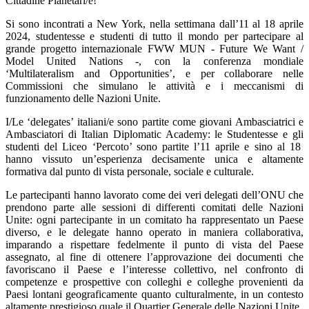
Cittadine Planetari/e!
Si sono incontrati a New York, nella settimana dall’11 al 18 aprile
2024
, studentesse e studenti di tutto il mondo
per partecipare al
grande progetto internazionale FWW MUN - Future We Want /
Model United Nations -, con la conferenza mondiale
‘Multilateralism and Opportunities’,
e
per collaborare nelle
Commissioni che simulano le attività e
i meccanismi di
funzionamento delle Nazioni Unite.
I/Le ‘delegates’ italiani/e sono partite come giovani Ambasciatrici e
Ambasciatori di Italian Diplomatic Academy: l
e Studentesse e gli
studenti del Liceo ‘Percoto’ sono partite l’11 aprile e sino al 18
hanno vissuto un’esperienza decisamente unica e altamente
formativa dal punto di vista personale, sociale e culturale.
Le partecipanti hanno lavorato come dei veri delegati dell’ONU che
prendono parte alle sessioni di differenti comitati delle Nazioni
Unite: ogni partecipante in un comitato ha rappresentato un Paese
diverso, e le delegate hanno operato in maniera collaborativa,
imparando a rispettare fedelmente il punto di vista del Paese
assegnato, al fine di ottenere l’approvazione dei documenti che
favoriscano il Paese e l’interesse collettivo, nel confronto di
competenze e prospettive con colleghi e colleghe provenienti da
Paesi lontani geograficamente quanto culturalmente, in un contesto
altamente prestigioso quale il Quartier Generale delle Nazioni Unite.