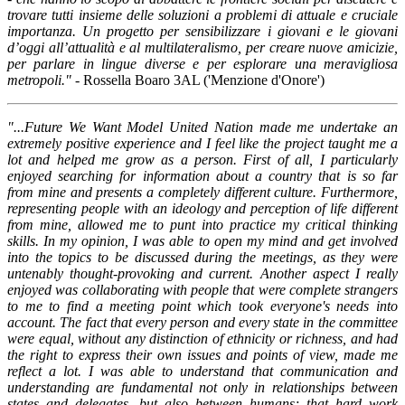
trovare tutti insieme delle soluzioni a problemi di attuale e cruciale
importanza. Un progetto per sensibilizzare i giovani e le giovani
d’oggi all’attualità e al multilateralismo, per creare nuove amicizie,
per parlare in lingue diverse e per esplorare una meravigliosa
metropoli." -
Rossella Boaro 3AL ('Menzione d'Onore')
"...Future We Want Model United Nation made me undertake an
extremely positive experience and I feel like the project taught me a
lot and helped me grow as a person. First of all, I particularly
enjoyed searching for information about a country that is so far
from mine and presents a completely different culture. Furthermore,
representing people with an ideology and perception of life different
from mine, allowed me to punt into practice my critical thinking
skills. In my opinion, I was able to open my mind and get involved
into the topics to be discussed during the meetings, as they were
untenably thought-provoking and current. Another aspect I really
enjoyed was collaborating with people that were complete strangers
to me to find a meeting point which took everyone's needs into
account. The fact that every person and every state in the committee
were equal, without any distinction of ethnicity or richness, and had
the right to express their own issues and points of view, made me
reflect a lot. I was able to understand that communication and
understanding are fundamental not only in relationships between
states and delegates, but also between humans; that hard work