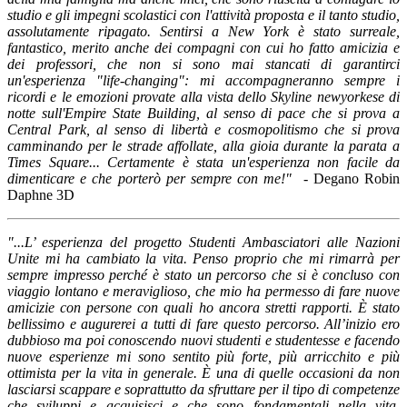
studio e gli impegni scolastici con l'attività proposta e il tanto studio,
assolutamente ripagato. Sentirsi a New York è stato surreale,
fantastico, merito anche dei compagni con cui ho fatto amicizia e
dei professori, che non si sono mai stancati di garantirci
un'esperienza "life-changing": mi accompagneranno sempre i
ricordi e le emozioni provate alla vista dello Skyline newyorkese di
notte sull'Empire State Building, al senso di pace che si prova a
Central Park, al senso di libertà e cosmopolitismo che si prova
camminando per le strade affollate, alla gioia durante la parata a
Times Square... Certamente è stata un'esperienza non facile da
dimenticare e che porterò per sempre con me!" -
Degano Robin
Daphne 3D
"...L’ esperienza del progetto Studenti Ambasciatori alle Nazioni
Unite mi ha cambiato la vita. Penso proprio che mi rimarrà per
sempre impresso perché è stato un percorso che si è concluso con
viaggio lontano e meraviglioso, che mio ha permesso di fare nuove
amicizie con persone con quali ho ancora stretti rapporti. È stato
bellissimo e augurerei a tutti di fare questo percorso. All’inizio ero
dubbioso ma poi conoscendo nuovi studenti e studentesse e facendo
nuove esperienze mi sono sentito più forte, più arricchito e più
ottimista per la vita in generale. È una di quelle occasioni da non
lasciarsi scappare e soprattutto da sfruttare per il tipo di competenze
che sviluppi e acquisisci e che sono fondamentali nella vita.