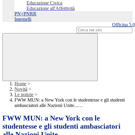
Educazione Civica
Educazione all'Affettività
PN+PNRR
Interpelli
Officina 5.0
Campo di ricerca per le pagine del sito
Home
>
Novità
>
Le notizie
>
FWW MUN: a New York con le studentesse e gli studenti
ambasciatori alle Nazioni Unite...…
FWW MUN: a New York con le
studentesse e gli studenti ambasciatori
alle Nazioni Unite...…