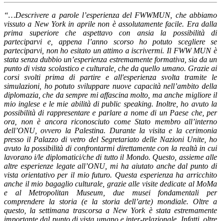
“…Descrivere a parole l’esperienza del FWWMUN, che abbiamo
vissuto a New York in aprile non è assolutamente facile. Era dalla
prima superiore che aspettavo con ansia la possibilità di
parteciparvi e, appena l’anno scorso ho potuto scegliere se
parteciparvi, non ho esitato un attimo a iscrivermi. Il FWW MUN è
stata senza dubbio un’esperienza estremamente formativa, sia da un
punto di vista scolastico e culturale, che da quello umano. Grazie ai
corsi svolti prima di partire e all'esperienza svolta tramite le
simulazioni, ho potuto sviluppare nuove capacità nell’ambito della
diplomazia, che da sempre mi affascina molto, ma anche migliore il
mio inglese e le mie abilità di public speaking. Inoltre, ho avuto la
possibilità di rappresentare e parlare a nome di un Paese che, per
ora, non è ancora riconosciuto come Stato membro all’interno
dell’ONU, ovvero la Palestina. Durante la visita e la cerimonia
presso il Palazzo di vetro del Segretariato delle Nazioni Unite, ho
avuto la possibilità di confrontarmi direttamente con la realtà in cui
lavorano i/le diplomatici/che di tutto il Mondo. Questo, assieme alle
altre esperienze legate all’ONU, mi ha aiutato anche dal punto di
vista orientativo per il mio futuro. Questa esperienza ha arricchito
anche il mio bagaglio culturale, grazie alle visite dedicate al MoMa
e al Metropolitan Museum, due musei fondamentali per
comprendere la storia (e la storia dell’arte) mondiale. Oltre a
questo, la settimana trascorsa a New York è stata estremamente
importante dal punto di vista umano e inter-relazionale. Infatti, oltre