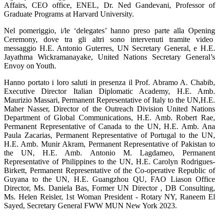
Affairs, CEO office, ENEL, Dr. Ned Gandevani, Professor of
Graduate Programs at Harvard University.
Nel pomeriggio, i/le ‘delegates’ hanno preso parte alla Opening
Ceremony, dove tra gli altri sono intervenuti tramite video
messaggio H.E. Antonio Guterres, UN Secretary General, e H.E.
Jayathma Wickramanayake, United Nations Secretary General’s
Envoy on Youth.
Hanno portato i loro saluti in presenza il Prof. Abramo A. Chabib,
Executive Director Italian Diplomatic Academy, H.E. Amb.
Maurizio Massari, Permanent Representative of Italy to the UN,H.E.
Maher Nasser, Director of the Outreach Division United Nations
Department of Global Communications, H.E. Amb. Robert Rae,
Permanent Representative of Canada to the UN, H.E. Amb. Ana
Paula Zacarias, Permanent Representative of Portugal to the UN,
H.E. Amb. Munir Akram, Permanent Representative of Pakistan to
the UN, H.E. Amb. Antonio M. Lagdameo, Permanent
Representative of Philippines to the UN, H.E. Carolyn Rodrigues-
Birkett, Permanent Representative of the Co-operative Republic of
Guyana to the UN, H.E. Guangzhou QU, FAO Liason Office
Director, Ms. Daniela Bas, Former UN Director , DB Consulting,
Ms. Helen Reisler, 1st Woman President - Rotary NY, Raneem El
Sayed, Secretary General FWW MUN New York 2023.