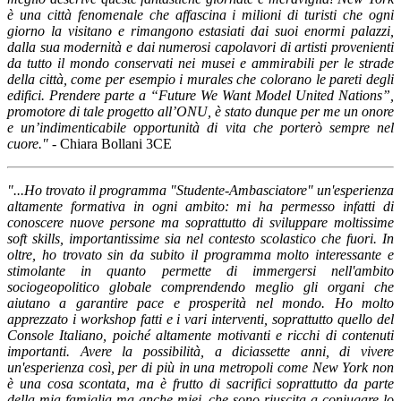
è una città fenomenale che affascina i milioni di turisti che ogni
giorno la visitano e rimangono estasiati dai suoi enormi palazzi,
dalla sua modernità e dai numerosi capolavori di artisti provenienti
da tutto il mondo conservati nei musei e ammirabili per le strade
della città, come per esempio i murales che colorano le pareti degli
edifici. Prendere parte a “Future We Want Model United Nations”,
promotore di tale progetto all’ONU, è stato dunque per me un onore
e un’indimenticabile opportunità di vita che porterò sempre nel
cuore." -
Chiara Bollani 3CE
"...Ho trovato il programma "Studente-Ambasciatore" un'esperienza
altamente formativa in ogni ambito: mi ha permesso infatti di
conoscere nuove persone ma soprattutto di sviluppare moltissime
soft skills, importantissime sia nel contesto scolastico che fuori. In
oltre, ho trovato sin da subito il programma molto interessante e
stimolante in quanto permette di immergersi nell'ambito
sociogeopolitico globale comprendendo meglio gli organi che
aiutano a garantire pace e prosperità nel mondo. Ho molto
apprezzato i workshop fatti e i vari interventi, soprattutto quello del
Console Italiano, poiché altamente motivanti e ricchi di contenuti
importanti. Avere la possibilità, a diciassette anni, di vivere
un'esperienza così, per di più in una metropoli come New York non
è una cosa scontata, ma è frutto di sacrifici soprattutto da parte
della mia famiglia ma anche miei, che sono riuscita a coniugare lo