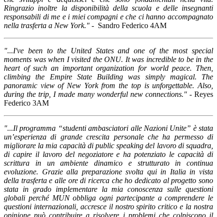
Ringrazio inoltre la disponibilità della scuola e delle insegnanti
responsabili di me e i miei compagni e che ci hanno accompagnato
nella trasferta a New York."
- Sandro Federico 4AM
"...I've been to the United States and one of the most special
moments was when I visited the ONU. It was incredible to be in the
heart of such an important organization for world peace. Then,
climbing the Empire State Building was simply magical. The
panoramic view of New York from the top is unforgettable. Also,
during the trip, I made many wonderful new connections." -
Reyes
Federico 3AM
"...Il programma “studenti ambasciatori alle Nazioni Unite” è stata
un’esperienza di grande crescita personale che ha permesso di
migliorare la mia capacità di public speaking del lavoro di squadra,
di capire il lavoro del negoziatore e ha potenziato le capacità di
scrittura in un ambiente dinamico e strutturato in continua
evoluzione. Grazie alla preparazione svolta qui in Italia in vista
della trasferta e alle ore di ricerca che ho dedicato al progetto sono
stata in grado implementare la mia conoscenza sulle questioni
globali perché MUN obbliga ogni partecipante a comprendere le
questioni internazionali, accresce il nostro spirito critico e la nostra
opinione può contribuire a risolvere i problemi che colpiscono il