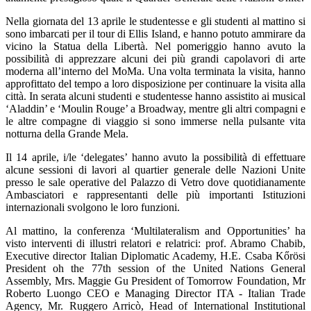
Nella giornata del 13 aprile le studentesse e gli studenti al mattino si
sono imbarcati per il tour di Ellis Island, e hanno potuto ammirare da
vicino la Statua della Libertà. Nel pomeriggio hanno avuto la
possibilità di apprezzare alcuni dei più grandi capolavori di arte
moderna all’interno del MoMa. Una volta terminata la visita, hanno
approfittato del tempo a loro disposizione per continuare la visita alla
città. In serata alcuni studenti e studentesse hanno assistito ai musical
‘Aladdin’ e ‘Moulin Rouge’ a Broadway, mentre gli altri compagni e
le altre compagne di viaggio si sono immerse nella pulsante vita
notturna della Grande Mela.
Il 14 aprile, i/le ‘delegates’ hanno avuto la possibilità di effettuare
alcune sessioni di lavori al quartier generale delle Nazioni Unite
presso le sale operative del Palazzo di Vetro dove quotidianamente
Ambasciatori e rappresentanti delle più importanti Istituzioni
internazionali svolgono le loro funzioni.
Al mattino, la conferenza ‘Multilateralism and Opportunities’ ha
visto interventi di illustri relatori e relatrici: prof. Abramo Chabib,
Executive director Italian Diplomatic Academy, H.E. Csaba Kőrösi
President oh the 77th session of the United Nations General
Assembly, Mrs. Maggie Gu President of Tomorrow Foundation, Mr
Roberto Luongo CEO e Managing Director ITA - Italian Trade
Agency, Mr. Ruggero Arricò, Head of International Institutional