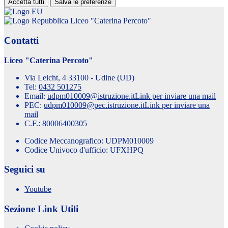
Accetta tutti
Salva le preferenze
Liceo "Caterina Percoto"
Contatti
Liceo "Caterina Percoto"
Via Leicht, 4 33100 - Udine (UD)
Tel:
0432 501275
Email:
udpm010009@istruzione.it
Link per inviare una mail
PEC:
udpm010009@pec.istruzione.it
Link per inviare una
mail
C.F.: 80006400305
Codice Meccanografico: UDPM010009
Codice Univoco d'ufficio: UFXHPQ
Seguici su
Youtube
Sezione Link Utili