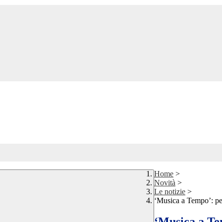
Home
>
Novità
>
Le notizie
>
‘Musica a Tempo’: per
‘Musica a Te