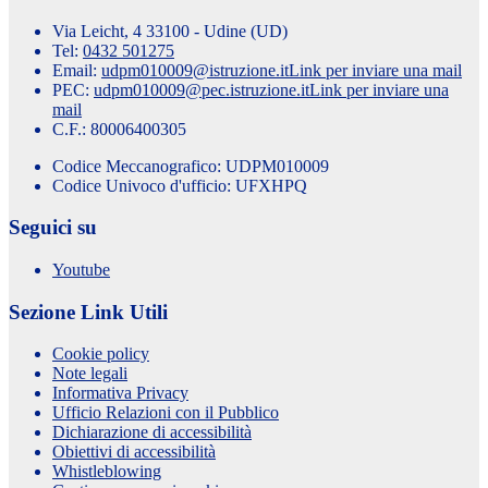
Via Leicht, 4 33100 - Udine (UD)
Tel:
0432 501275
Email:
udpm010009@istruzione.it
Link per inviare una mail
PEC:
udpm010009@pec.istruzione.it
Link per inviare una
mail
C.F.: 80006400305
Codice Meccanografico: UDPM010009
Codice Univoco d'ufficio: UFXHPQ
Seguici su
Youtube
Sezione Link Utili
Cookie policy
Note legali
Informativa Privacy
Ufficio Relazioni con il Pubblico
Dichiarazione di accessibilità
Obiettivi di accessibilità
Whistleblowing