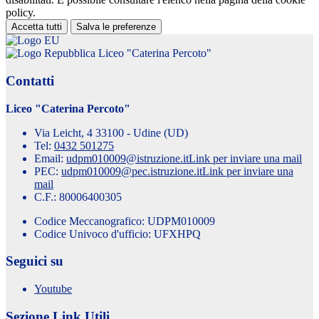
policy.
Accetta tutti
Salva le preferenze
Liceo "Caterina Percoto"
Contatti
Liceo "Caterina Percoto"
Via Leicht, 4 33100 - Udine (UD)
Tel:
0432 501275
Email:
udpm010009@istruzione.it
Link per inviare una mail
PEC:
udpm010009@pec.istruzione.it
Link per inviare una
mail
C.F.: 80006400305
Codice Meccanografico: UDPM010009
Codice Univoco d'ufficio: UFXHPQ
Seguici su
Youtube
Sezione Link Utili