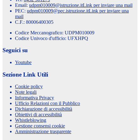
Email:
udpm010009@istruzione.it
Link per inviare una mail
PEC:
udpm010009@pec.istruzione.it
Link per inviare una
mail
C.F.: 80006400305
Codice Meccanografico: UDPM010009
Codice Univoco d'ufficio: UFXHPQ
Seguici su
Youtube
Sezione Link Utili
Cookie policy
Note legali
Informativa Privacy
Ufficio Relazioni con il Pubblico
Dichiarazione di accessibilità
Obiettivi di accessibilità
Whistleblowing
Gestione consensi cookie
Amministrazione trasparente