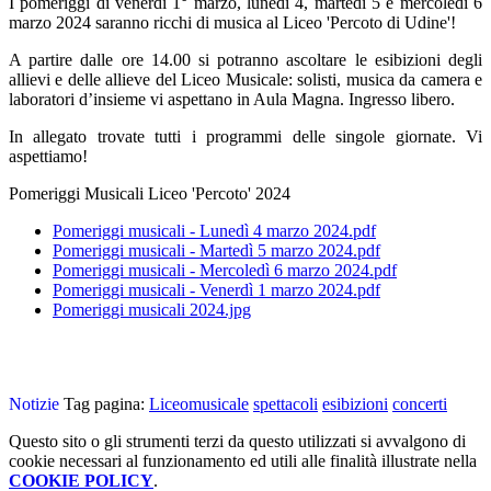
I pomeriggi di venerdì 1° marzo, lunedì 4, martedì 5 e mercoledì 6
marzo 2024 saranno ricchi di musica al Liceo 'Percoto di Udine'!
A partire dalle ore 14.00 si potranno ascoltare le esibizioni degli
allievi e delle allieve del Liceo Musicale: solisti, musica da camera e
laboratori d’insieme vi aspettano in Aula Magna. Ingresso libero.
In allegato trovate tutti i programmi delle singole giornate. Vi
aspettiamo!
Pomeriggi Musicali Liceo 'Percoto' 2024
Pomeriggi musicali - Lunedì 4 marzo 2024.pdf
Pomeriggi musicali - Martedì 5 marzo 2024.pdf
Pomeriggi musicali - Mercoledì 6 marzo 2024.pdf
Pomeriggi musicali - Venerdì 1 marzo 2024.pdf
Pomeriggi musicali 2024.jpg
Notizie
Tag pagina:
Liceomusicale
spettacoli
esibizioni
concerti
Questo sito o gli strumenti terzi da questo utilizzati si avvalgono di
cookie necessari al funzionamento ed utili alle finalità illustrate nella
COOKIE POLICY
.