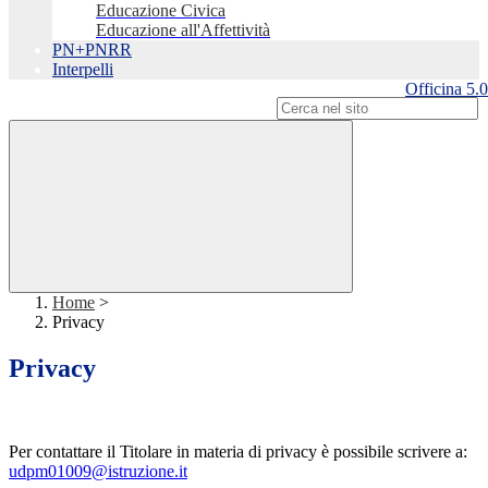
Educazione Civica
Educazione all'Affettività
PN+PNRR
Interpelli
Officina 5.0
Campo di ricerca per le pagine del sito
Home
>
Privacy
Privacy
Per contattare il Titolare in materia di privacy è possibile scrivere
a:
udpm01009@istruzione.it