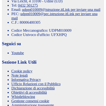
Via Leicht, 4 33100 - Udine (UD)
Tel:
0432 501275
Email:
udpm010009@istruzione.it
Link per inviare una mail
PEC:
udpm010009@pec.istruzione.it
Link per inviare una
mail
C.F.: 80006400305
Codice Meccanografico: UDPM010009
Codice Univoco d'ufficio: UFXHPQ
Seguici su
Youtube
Sezione Link Utili
Cookie policy
Note legali
Informativa Privacy
Ufficio Relazioni con il Pubblico
Dichiarazione di accessibilità
Obiettivi di accessibilità
Whistleblowing
Gestione consensi cookie
Amministrazione trasparente