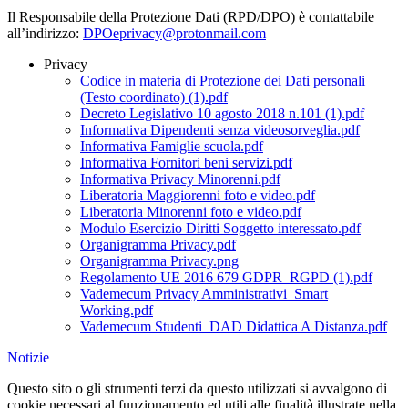
Il Responsabile della Protezione Dati (RPD/DPO) è contattabile
all’indirizzo:
DPOeprivacy@protonmail.com
Privacy
Codice in materia di Protezione dei Dati personali
(Testo coordinato) (1).pdf
Decreto Legislativo 10 agosto 2018 n.101 (1).pdf
Informativa Dipendenti senza videosorveglia.pdf
Informativa Famiglie scuola.pdf
Informativa Fornitori beni servizi.pdf
Informativa Privacy Minorenni.pdf
Liberatoria Maggiorenni foto e video.pdf
Liberatoria Minorenni foto e video.pdf
Modulo Esercizio Diritti Soggetto interessato.pdf
Organigramma Privacy.pdf
Organigramma Privacy.png
Regolamento UE 2016 679 GDPR_RGPD (1).pdf
Vademecum Privacy Amministrativi_Smart
Working.pdf
Vademecum Studenti_DAD Didattica A Distanza.pdf
Notizie
Questo sito o gli strumenti terzi da questo utilizzati si avvalgono di
cookie necessari al funzionamento ed utili alle finalità illustrate nella