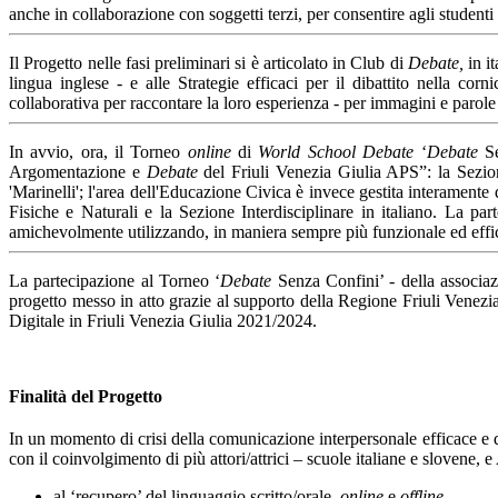
anche in collaborazione con soggetti terzi, per consentire agli studenti
Il Progetto nelle fasi preliminari si è articolato in Club di
Debate,
in i
lingua inglese - e alle Strategie efficaci per il dibattito nella co
collaborativa per raccontare la loro esperienza - per immagini e parole
In avvio, ora, il Torneo
online
di
World School Debate
‘
Debate
Se
Argomentazione e
Debate
del Friuli Venezia Giulia APS”: la Sezione
'Marinelli'; l'area dell'Educazione Civica è invece gestita interamente 
Fisiche e Naturali e la Sezione Interdisciplinare in italiano. La pa
amichevolmente utilizzando, in maniera sempre più funzionale ed eff
La partecipazione al Torneo ‘
Debate
Senza Confini’ - della associ
progetto messo in atto grazie al supporto della Regione Friuli Venezi
Digitale in Friuli Venezia Giulia 2021/2024.
Finalità del Progetto
In un momento di crisi della comunicazione interpersonale efficace e 
con il coinvolgimento di più attori/attrici – scuole italiane e slovene, 
al ‘recupero’ del linguaggio scritto/orale,
online
e
offline