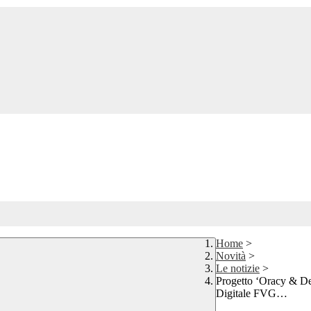
Home
>
Novità
>
Le notizie
>
Progetto ‘Oracy & De
Digitale FVG…