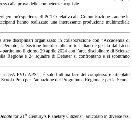
 messa alla prova delle competenze acquisite.
a svolgere un'esperienza di PCTO relativa alla Comunicazione - anche in
artecipanti hanno realizzato una interessante produzione multimediale
 aree disciplinari organizzato in collaborazione con “Accademia di
Percoto'; la Sezione Interdisciplinare in italiano è gestita dal Liceo
 - partiranno il giorno 29 aprile 2024 con l’area disciplinare di Scienze
i della Regione e 24 squadre di Debater si confrontano e si scontrano
lia DeA FVG APS” - è solo l’ultima fase del complesso e articolato
i - Scuola Polo per l’attuazione del Programma Regionale per la Scuola
st
Debate
for 21
Century’s Planetary Citizens”, articolato in diverse fasi