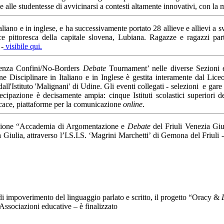
 e alle studentesse di avvicinarsi a contesti altamente innovativi, con la
taliano e in inglese, e ha successivamente portato 28 allieve e allievi 
rnice pittoresca della capitale slovena, Lubiana. Ragazze e ragazzi p
 -
visibile qui.
nza Confini/No-Borders
Debate
Tournament’ nelle diverse Sezioni e
 Disciplinare in Italiano e in Inglese è gestita interamente dal Liceo '
dall'Istituto 'Malignani' di Udine. Gli eventi collegati - selezioni e gare
rtecipazione è decisamente ampia: cinque Istituti scolastici superior
icace, piattaforme per la comunicazione
online
.
azione “Accademia di Argomentazione e
Debate
del Friuli Venezia Giu
a Giulia, attraverso l’I.S.I.S. ‘Magrini Marchetti’ di Gemona del Friul
di impoverimento del linguaggio parlato e scritto, il progetto “Oracy &
e Associazioni educative – è finalizzato