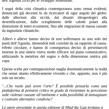
dell’Agenda 2030 per lo Sviluppo Sostenibile.
I segni della crisi climatica contemporanea sono ormai evidenti,
denunciati già decenni fa da ricercatori di ogni angolo del globo:
dalle alluvioni alla siccità, dai disastri idrogeologici alla
desertificazione, dallo scioglimento delle calotte polari alla
distruzione di interi ecosistemi, fino alle migrazioni di massa causate
da ingiustizie climatiche.
Allievi e allieve hanno deciso di non soffermarsi su uno solo dei
punti dell’Agenda, ritenendoli tutti correlati da un rapporto di causa-
effetto circolare, e hanno di conseguenza deciso di presentarceli
insieme in una sintesi visiva molto efficace sul piano comunicativo,
utilizzando la metafora del sogno e della dimensione onirica più
cupa.
Questa scelta per contrapposizione staglia drammaticamente la realtà
che ormai stiamo effettivamente vivendo e che, appunto, non è più
solo un incubo.
"...
Che ruolo può avere l’arte? È possibile pensarla come una
piattaforma di pensiero critico in grado di riorientare la percezione
sulle violenze causate all’ambiente e sulla possibilità di immaginare
e costruire alternative condivise?
Le opere presentate in questa edizione di Mind the Gap invitano a