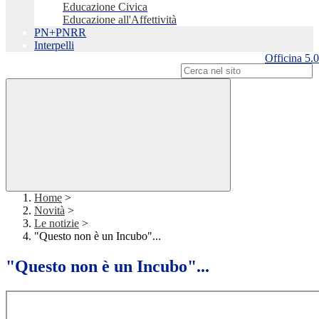
Educazione Civica
Educazione all'Affettività
PN+PNRR
Interpelli
Officina 5.0
Campo di ricerca per le pagine del sito
Home
>
Novità
>
Le notizie
>
"Questo non è un Incubo"...
"Questo non è un Incubo"...