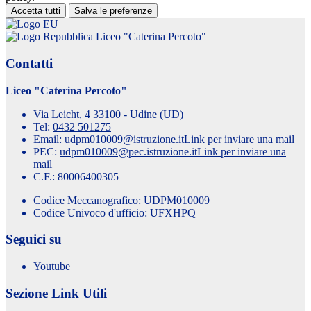
Accetta tutti
Salva le preferenze
Liceo "Caterina Percoto"
Contatti
Liceo "Caterina Percoto"
Via Leicht, 4 33100 - Udine (UD)
Tel:
0432 501275
Email:
udpm010009@istruzione.it
Link per inviare una mail
PEC:
udpm010009@pec.istruzione.it
Link per inviare una
mail
C.F.: 80006400305
Codice Meccanografico: UDPM010009
Codice Univoco d'ufficio: UFXHPQ
Seguici su
Youtube
Sezione Link Utili