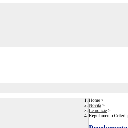
Home
>
Novità
>
Le notizie
>
Regolamento Criteri p
Regolamento C