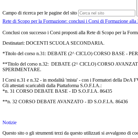
Campo di ricerca per le pagine del sito
Rete di Scopo per la Formazione: conclusi i Corsi di Formazione all
Conclusi con successo i Corsi proposti alla Rete di Scopo per la Forma
Destinatari:
DOCENTI SCUOLA SECONDARIA.
*Titolo del corso n.31:
DEBATE
(2^ CICLO) CORSO BASE -
PER
**Titolo del corso n.32:
DEBATE
(2^ CICLO) CORSO AVANZAT
SPERIMENTARE.
I Corsi n.31 e n.32 - in modalità 'mista' - con i Formatori della 
Gli attestati scaricabili dalla Piattaforma S.O.F.I.A.:
*n. 31 CORSO DEBATE BASE - ID S.O.F.I.A. 86435
**n. 32 CORSO DEBATE AVANZATO - ID S.O.F.I.A. 86436
Notizie
Questo sito o gli strumenti terzi da questo utilizzati si avvalgono di coo