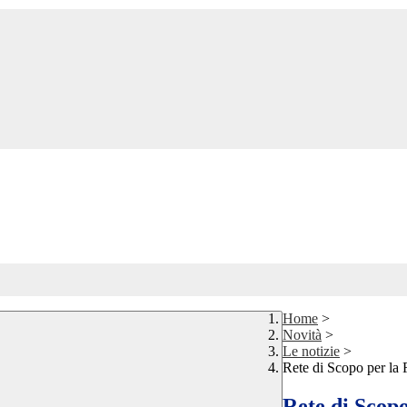
Home
>
Novità
>
Le notizie
>
Rete di Scopo per la
Rete di Scop