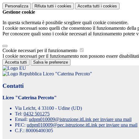
Personalizza
Rifiuta tutti
i cookies
Accetta tutti
i cookies
Gestione cookie
In questa schermata è possibile scegliere quali cookie consentire.
I cookie necessari sono quelli che consentono il funzionamento della pi
Per conoscere quali sono i cookie necessari al funzionamento potete v
Cookie necessari per il funzionamento
I cookie necessari per il funzionamento non possono essere disabilitati.
Accetta tutti
Salva le preferenze
Liceo "Caterina Percoto"
Contatti
Liceo "Caterina Percoto"
Via Leicht, 4 33100 - Udine (UD)
Tel:
0432 501275
Email:
udpm010009@istruzione.it
Link per inviare una mail
PEC:
udpm010009@pec.istruzione.it
Link per inviare una mail
C.F.: 80006400305