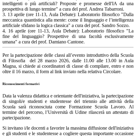
intelligenti o più artificiali?
Proposte e promesse dell'IA da una
prospettiva di lungo termine"
a cura del prof. Andrea Tabarroni.
3.
13 aprile (ore 11-13, Aula Debate):
Laboratorio filosofico "
Dalla
meccanica quantistica alla mente: come il linguaggio e l’intelligenza
artificiale sfidano la logica classica"
a cura del p
rof. Sandro Sozzo.
4.
16 aprile (ore 11-13, Aula Debate):
Laboratorio filosofico "
La
fine del linguaggio? Prospettive di una facoltà esclusivamente
umana"
a cura del
prof. Damiano Cantone.
Per la partecipazione delle
classi
all’evento introduttivo della Scuola
di Filosofia del
28 marzo 2026,
dalle 11.00 alle 13.00 in Aula
Magna, si chiede ai coordinatori di classe di compilare
,
entro e non
oltre il 16 marzo,
il form al link inviato nella relativa Circolare.
Riconoscimenti formativi
Data la valenza didattica e orientante dell'iniziativa, la partecipazione
di singoli/e studenti e studentesse del triennio alle attività della
Scuola sarà riconosciuta come
Formazione Scuola Lavoro
. Al
termine del percorso, l’Università di Udine rilascerà un
attestato di
partecipazione
.
Si invitano i/le docenti a favorire la massima diffusione dell'iniziativa
e gli studenti e le studentesse a cogliere questa importante occasione