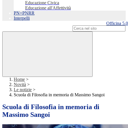
Educazione Civica
Educazione all'Affettività
PN+PNRR
Interpelli
Officina 5.0
Campo di ricerca per le pagine del sito
Home
>
Novità
>
Le notizie
>
Scuola di Filosofia in memoria di Massimo Sangoi
Scuola di Filosofia in memoria di
Massimo Sangoi