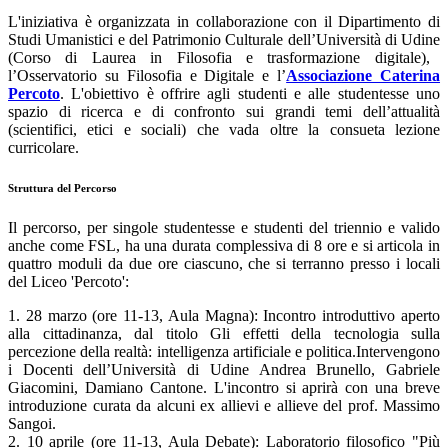
L'iniziativa è organizzata in collaborazione con il
Dipartimento di
Studi Umanistici e del Patrimonio Culturale dell’Università di Udine
(Corso di Laurea in Filosofia e trasformazione digitale),
l’Osservatorio su Filosofia e Digitale e l’
Associazione
Caterina
Percoto
. L'obiettivo è offrire agli studenti e alle studentesse uno
spazio di ricerca e di confronto sui grandi temi dell’attualità
(scientifici, etici e sociali) che vada oltre la consueta lezione
curricolare.
Struttura del Percorso
Il percorso, per singole studentesse e studenti del triennio e valido
anche come FSL, ha una durata complessiva di
8 ore
e si articola in
quattro moduli da due ore ciascuno, che si terranno presso i locali
del Liceo 'Percoto':
1.
28 marzo (ore 11-13, Aula Magna):
Incontro introduttivo aperto
alla cittadinanza
, dal titolo
Gli
effetti della tecnologia sulla
percezione della realtà
: intelligenza artificiale e politica
.
Intervengono
i Docenti
dell’Università di Udine
Andrea Brunello, Gabriele
Giacomini, Damiano Cantone. L'incontro si aprirà con una breve
introduzione curata da alcuni ex allievi e allieve del prof. Massimo
Sangoi.
2.
10 aprile (ore 11-13, Aula Debate):
Laboratorio filosofico
"
Più