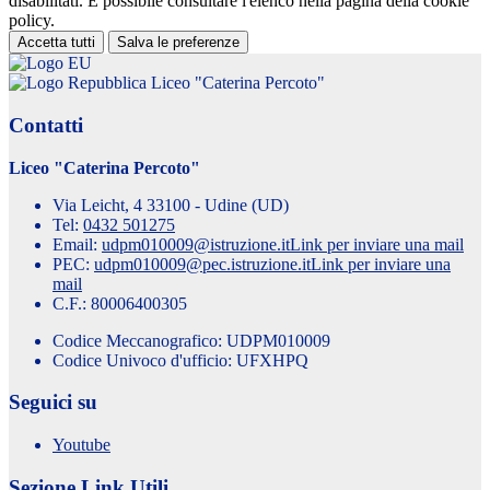
disabilitati. È possibile consultare l'elenco nella pagina della cookie
policy.
Accetta tutti
Salva le preferenze
Liceo "Caterina Percoto"
Contatti
Liceo "Caterina Percoto"
Via Leicht, 4 33100 - Udine (UD)
Tel:
0432 501275
Email:
udpm010009@istruzione.it
Link per inviare una mail
PEC:
udpm010009@pec.istruzione.it
Link per inviare una
mail
C.F.: 80006400305
Codice Meccanografico: UDPM010009
Codice Univoco d'ufficio: UFXHPQ
Seguici su
Youtube
Sezione Link Utili