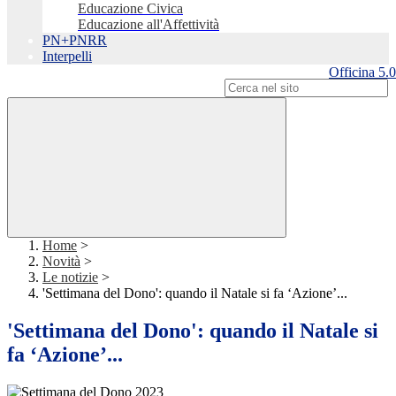
Educazione Civica
Educazione all'Affettività
PN+PNRR
Interpelli
Officina 5.0
Campo di ricerca per le pagine del sito
Home
>
Novità
>
Le notizie
>
'Settimana del Dono': quando il Natale si fa ‘Azione’...
'Settimana del Dono': quando il Natale si
fa ‘Azione’...