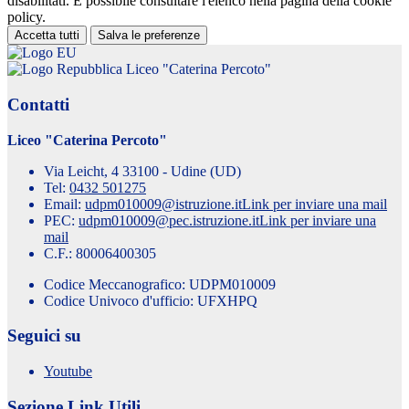
disabilitati. È possibile consultare l'elenco nella pagina della cookie
policy.
Accetta tutti
Salva le preferenze
Liceo "Caterina Percoto"
Contatti
Liceo "Caterina Percoto"
Via Leicht, 4 33100 - Udine (UD)
Tel:
0432 501275
Email:
udpm010009@istruzione.it
Link per inviare una mail
PEC:
udpm010009@pec.istruzione.it
Link per inviare una
mail
C.F.: 80006400305
Codice Meccanografico: UDPM010009
Codice Univoco d'ufficio: UFXHPQ
Seguici su
Youtube
Sezione Link Utili