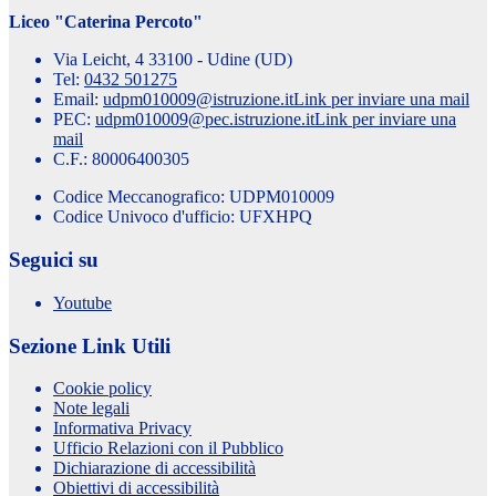
Liceo "Caterina Percoto"
Via Leicht, 4 33100 - Udine (UD)
Tel:
0432 501275
Email:
udpm010009@istruzione.it
Link per inviare una mail
PEC:
udpm010009@pec.istruzione.it
Link per inviare una
mail
C.F.: 80006400305
Codice Meccanografico: UDPM010009
Codice Univoco d'ufficio: UFXHPQ
Seguici su
Youtube
Sezione Link Utili
Cookie policy
Note legali
Informativa Privacy
Ufficio Relazioni con il Pubblico
Dichiarazione di accessibilità
Obiettivi di accessibilità