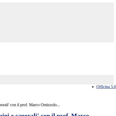
Officina 5.0
porali' con il prof. Marco Omizzolo...
mini e caporali' con il prof. Marco