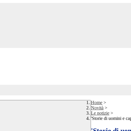
Home
>
Novità
>
Le notizie
>
'Storie di uomini e ca
'Storie di uo