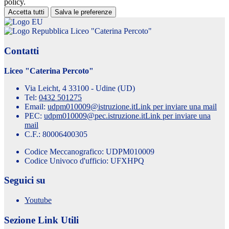
policy.
Accetta tutti
Salva le preferenze
Liceo "Caterina Percoto"
Contatti
Liceo "Caterina Percoto"
Via Leicht, 4 33100 - Udine (UD)
Tel:
0432 501275
Email:
udpm010009@istruzione.it
Link per inviare una mail
PEC:
udpm010009@pec.istruzione.it
Link per inviare una
mail
C.F.: 80006400305
Codice Meccanografico: UDPM010009
Codice Univoco d'ufficio: UFXHPQ
Seguici su
Youtube
Sezione Link Utili