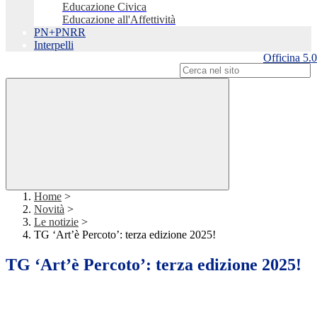
Educazione Civica
Educazione all'Affettività
PN+PNRR
Interpelli
Officina 5.0
Campo di ricerca per le pagine del sito
Home
>
Novità
>
Le notizie
>
TG ‘Art’è Percoto’: terza edizione 2025!
TG ‘Art’è Percoto’: terza edizione 2025!